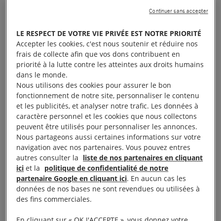
Continuer sans accepter
Présence de Zhang Yimeng, présidente Amitié
LE RESPECT DE VOTRE VIE PRIVÉE EST NOTRE PRIORITÉ
Tibet-Chine
Accepter les cookies, c'est nous soutenir et réduire nos
Marie Holzman, présidente de Solidarité Chrine
frais de collecte afin que vos dons contribuent en
priorité à la lutte contre les atteintes aux droits humains
dans le monde.
Nous utilisons des cookies pour assurer le bon
fonctionnement de notre site, personnaliser le contenu
et les publicités, et analyser notre trafic. Les données à
Près de chez vous
caractère personnel et les cookies que nous collectons
peuvent être utilisés pour personnaliser les annonces.
Nous partageons aussi certaines informations sur votre
Trouvez d’autres événements pour agir
navigation avec nos partenaires. Vous pouvez entres
avec nous
autres consulter la
liste de nos partenaires en cliquant
ici
et la
politique de confidentialité de notre
partenaire Google en cliquant ici
. En aucun cas les
données de nos bases ne sont revendues ou utilisées à
RECHERCHER
des fins commerciales.
En cliquant sur « OK J'ACCEPTE », vous donnez votre