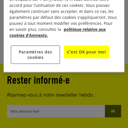
accord pour l'utilisation de ces cookies. Vous pouvez
également continuer sans accepter, et dans ce cas, les
paramètres par défaut des cookies s'appliqueront. Vous
pouvez à tout moment modifier vos préférences. Pour
en savoir plus, consultez la
politique relative aux
CHINE
LIBERTÉ D'EXPRESSION
cookies d’Amnesty.
Partager
Paramètres des
C'est OK pour moi
cookies
Rester informé·e
Abonnez-vous à notre newsletter hebdo.
OK