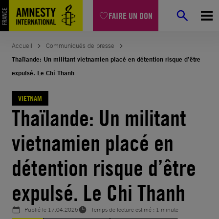
Aller
FAIRE UN DON
au
contenu
Accueil
Communiqués de presse
Thaïlande: Un militant vietnamien placé en détention risque d’être
expulsé. Le Chi Thanh
VIETNAM
Thaïlande: Un militant
vietnamien placé en
détention risque d’être
expulsé. Le Chi Thanh
Publié le
17.04.2026
Temps de lecture estimé : 1 minute