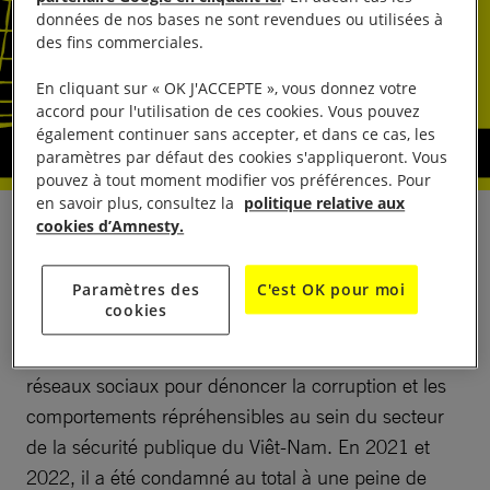
données de nos bases ne sont revendues ou utilisées à
des fins commerciales.
En cliquant sur « OK J'ACCEPTE », vous donnez votre
accord pour l'utilisation de ces cookies. Vous pouvez
également continuer sans accepter, et dans ce cas, les
paramètres par défaut des cookies s'appliqueront. Vous
pouvez à tout moment modifier vos préférences. Pour
en savoir plus, consultez la
politique relative aux
cookies d’Amnesty.
Le 6 mars, la police thaïlandaise de l’immigration a
arrêté le militant vietnamien Le Chi Thanh et l’a
Paramètres des
C'est OK pour moi
envoyé au centre de détention des services de
cookies
l’immigration de Suan Phlu, à Bangkok. Le Chi
Thanh est un ancien policier qui s’est servi des
réseaux sociaux pour dénoncer la corruption et les
comportements répréhensibles au sein du secteur
de la sécurité publique du Viêt-Nam. En 2021 et
2022, il a été condamné au total à une peine de