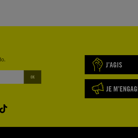
do.
J’AGIS
OK
JE M’ENGAG