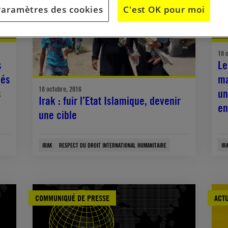
Paramètres des cookies
C'est OK pour moi
18 
s
Le
sés
ma
18 octobre, 2016
s
un
Irak : fuir l’Etat Islamique, devenir
en
une cible
IRAK
RESPECT DU DROIT INTERNATIONAL HUMANITAIRE
IR
COMMUNIQUÉ DE PRESSE
ACTU