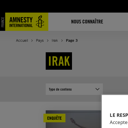
Aller
au
contenu
NOUS CONNAÎTRE
Accueil
Pays
Irak
Page 3
IRAK
Type de contenu
LE RES
ENQUÊTE
Accepter