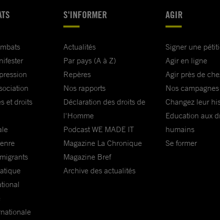
ATS
S'INFORMER
AGIR
ombats
Actualités
Signer une pétit
nifester
Par pays (A à Z)
Agir en ligne
xpression
Repères
Agir près de che
sociation
Nos rapports
Nos campagnes
s et droits
Déclaration des droits de
Changez leur his
l'Homme
Education aux dr
ale
Podcast WE MADE IT
humains
genre
Magazine La Chronique
Se former
 migrants
Magazine Bref
matique
Archive des actualités
ational
e
rnationale