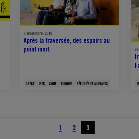
8 septembre, 2016
Après la traversée, des espoirs au
point mort
27
I
F
GRÈCE
IRAK
SYRIE
TURQUIE
RÉFUGIÉS ET MIGRANTS
I
1
2
3