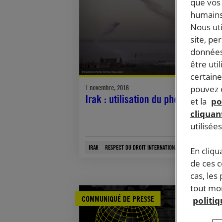
que vos 
humains
Nous ut
site, pe
données
être uti
certaine
pouvez e
1 novembre, 2016
Irak : utilisation du phosphore bl
et la
po
cliquant
utilisée
IRAK
RESPECT DU DROIT INTERNATIONAL HUMANITAIRE
En cliqu
de ces 
cas, les
tout mom
COMMUNIQUÉ DE PRESSE
politi