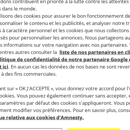
dons contribuent en priorité à la lutte contre les atteintes
 dans le monde.
ilisons des cookies pour assurer le bon fonctionnement d
rsonnaliser le contenu et les publicités, et analyser notre tr
 à caractère personnel et les cookies que nous collecton
27 
lisés pour personnaliser les annonces. Nous partageons au
Ir
30 octobre, 2016
s informations sur votre navigation avec nos partenaires.
Irak : les civils pris entre deux feux
ph
ntres autres consulter la
liste de nos partenaires en cl
vé
anc
litique de confidentialité de notre partenaire Google
 ici
. En aucun cas les données de nos bases ne sont rev
s à des fins commerciales.
IRAK
RESPECT DU DROIT INTERNATIONAL HUMANITAIRE
IR
ant sur « OK J'ACCEPTE », vous donnez votre accord pour l'u
cookies. Vous pouvez également continuer sans accepter, 
 paramètres par défaut des cookies s'appliqueront. Vous 
ent modifier vos préférences. Pour en savoir plus, consu
ACTUALITÉ
COM
que relative aux cookies d’Amnesty.