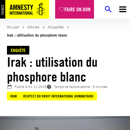
Aller
FAIRE UN DON
au
contenu
Accueil
Articles
Actualités
Irak : utilisation du phosphore blanc
ENQUÊTE
Irak : utilisation du
phosphore blanc
Publié le
01.11.2016
Temps de lecture estimé : 5 minutes
IRAK
RESPECT DU DROIT INTERNATIONAL HUMANITAIRE