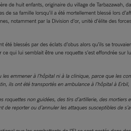
ère de huit enfants, originaire du village de Tarbazawah, d
 de sa famille lorsqu’il a été mortellement blessé lors d’af
nnes, notamment par la Division d’or, unité d’élite des forces 
t été blessés par des éclats d’obus alors qu’ils se trouvai
e qui lui semblait être une roquette s’est effondrée sur lui 
les emmener à l’hôpital ni à la clinique, parce que les co
in, ils ont été transportés en ambulance à l’hôpital à Erbil
 des roquettes non guidées, des tirs d’artillerie, des mortier
ient de reporter ou d’annuler les attaques susceptibles de 
ional que les combattants de l’EI se sont postés dans des 