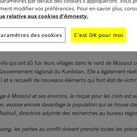
 paramètres par défaut des cookies s'appliqueront. Vous 
ent modifier vos préférences. Pour en savoir plus, consu
que relative aux cookies d’Amnesty.
Paramètres des cookies
C'est OK pour moi
soul et ses environs contrôlés par le groupe armé se désigna
ers humains par les combattants de l’EI, a déclaré Amnesty I
vils qui ont dû fuir leurs villages dans le nord de Mossoul 
 Gouvernement régional du Kurdistan. Elle a également réal
I et a recueilli de nouveaux éléments qui font état de victim
 à Mossoul et ses environs, le risque pour les civils est au
ns, expose encore davantage la population qui se trouve dan
Maalouf, directrice adjointe des recherches au bureau régi
e sang, les parties au conflit doivent prendre toutes les pré