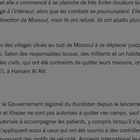
t elle a commencé à se plaindre de très fortes douleurs ta
 à l’intérieur, alors que les combats se poursuivaient. Elle 
ction de Mossoul, mais ils ont refusé. Ils ont abattu plusi
ls des villages situés au sud de Mossoul à se déplacer jusque
es. Selon des responsables locaux, des militants et un habit
es civils, qui ont été contraints de quitter leurs maisons,
EI, à Hamam Al Alil.
ar le Gouvernement régional du Kurdistan depuis le lancement 
n et Khazer ne sont pas autorisés à quitter ces camps, sau
risés à accompagner les patients, y compris lorsqu’il s’agit
s’appliquent aussi à ceux qui ont été soumis à des contrôles
en invoquant des motifs de sécurité. Amnesty International l