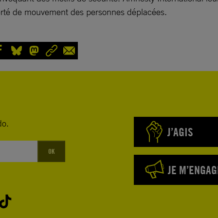
 liberté de mouvement des personnes déplacées.
do.
J’AGIS
OK
JE M’ENGAG