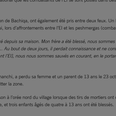
égion de Bachiqa, ont également été pris entre deux feux. Un
 lui, lors d’affrontements entre l’EI et les peshmergas (com
t tiré depuis sa maison. Mon frère a été blessé, nous somm
… Au bout de deux jours, il perdait connaissance et ne con
t l’EI], nous nous sommes sauvés en courant, en le portan
nchi, a perdu sa femme et un parent de 13 ans le 23 octobr
ter la zone.
n à l’orée nord du village lorsque des tirs de mortiers o
e, et trois enfants âgés de quatre à 13 ans ont été blessés.