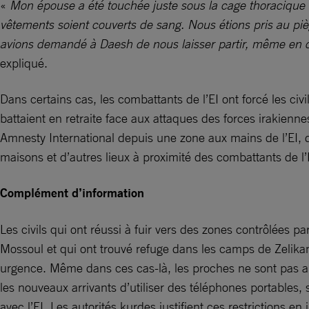
«
Mon épouse a été touchée juste sous la cage thoracique e
vêtements soient couverts de sang. Nous étions pris au piège
avions demandé à Daesh de nous laisser partir, même en dire
expliqué.
Dans certains cas, les combattants de l’EI ont forcé les civi
battaient en retraite face aux attaques des forces irakienn
Amnesty International depuis une zone aux mains de l’EI, d
maisons et d’autres lieux à proximité des combattants de l’
Complément d’information
Les civils qui ont réussi à fuir vers des zones contrôlées p
Mossoul et qui ont trouvé refuge dans les camps de Zelika
urgence. Même dans ces cas-là, les proches ne sont pas auto
les nouveaux arrivants d’utiliser des téléphones portables, 
avec l’EI. Les autorités kurdes justifient ces restrictions 