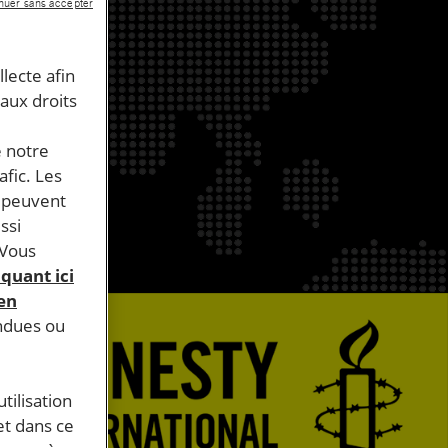
nuer sans accepter
llecte afin
 aux droits
e notre
afic. Les
s peuvent
ssi
 Vous
iquant ici
 en
endues ou
tilisation
et dans ce