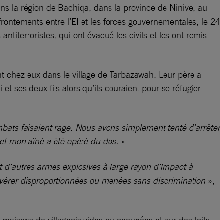
ans la région de Bachiqa, dans la province de Ninive, au
frontements entre l’EI et les forces gouvernementales, le 24
antiterroristes, qui ont évacué les civils et les ont remis
ent chez eux dans le village de Tarbazawah. Leur père a
et ses deux fils alors qu’ils couraient pour se réfugier
mbats faisaient rage. Nous avons simplement tenté d’arrêter
, et mon aîné a été opéré du dos.
»
s et d’autres armes explosives à large rayon d’impact à
s’avérer disproportionnées ou menées sans discrimination
»,
maisons de villageois vides ou occupées et sur des toits