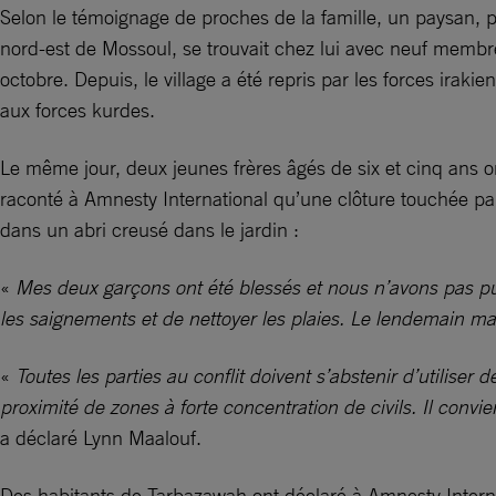
Selon le témoignage de proches de la famille, un paysan, p
nord-est de Mossoul, se trouvait chez lui avec neuf membres
octobre. Depuis, le village a été repris par les forces irakie
aux forces kurdes.
Le même jour, deux jeunes frères âgés de six et cinq ans on
raconté à Amnesty International qu’une clôture touchée par c
dans un abri creusé dans le jardin :
«
Mes deux garçons ont été blessés et nous n’avons pas pu 
les saignements et de nettoyer les plaies. Le lendemain mat
«
Toutes les parties au conflit doivent s’abstenir d’utiliser
proximité de zones à forte concentration de civils. Il conv
a déclaré Lynn Maalouf.
Des habitants de Tarbazawah ont déclaré à Amnesty Internat