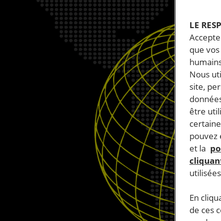
LE RES
Accepter
que vos 
humains
Nous ut
site, pe
données
être uti
certaine
pouvez e
et la
po
cliquant
utilisée
En cliqu
de ces 