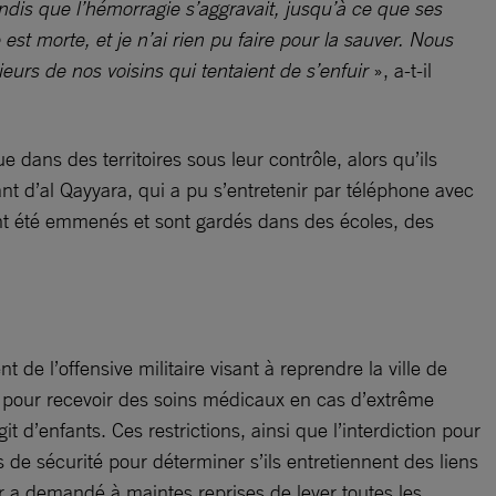
ndis que l’hémorragie s’aggravait, jusqu’à ce que ses
est morte, et je n’ai rien pu faire pour la sauver. Nous
eurs de nos voisins qui tentaient de s’enfuir
», a-t-il
 dans des territoires sous leur contrôle, alors qu’ils
ant d’al Qayyara, qui a pu s’entretenir par téléphone avec
 ont été emmenés et sont gardés dans des écoles, des
de l’offensive militaire visant à reprendre la ville de
f pour recevoir des soins médicaux en cas d’extrême
 d’enfants. Ces restrictions, ainsi que l’interdiction pour
 de sécurité pour déterminer s’ils entretiennent des liens
eur a demandé à maintes reprises de lever toutes les