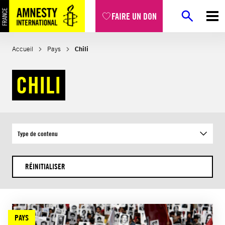
Aller
FAIRE UN DON
au
contenu
Accueil
Pays
Chili
CHILI
Type de contenu
RÉINITIALISER
PAYS