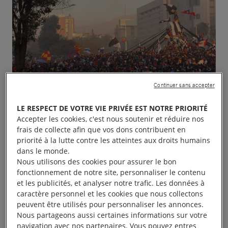
© Daniel Espinoza
Continuer sans accepter
Manifestation à Santiago sur la place d’Italie, renommée place de la Dignité
LE RESPECT DE VOTRE VIE PRIVÉE EST NOTRE PRIORITÉ
par les manifestants /
Accepter les cookies, c'est nous soutenir et réduire nos
frais de collecte afin que vos dons contribuent en
priorité à la lutte contre les atteintes aux droits humains
dans le monde.
Que s’est-il passé au Chili
Nous utilisons des cookies pour assurer le bon
fonctionnement de notre site, personnaliser le contenu
?
et les publicités, et analyser notre trafic. Les données à
caractère personnel et les cookies que nous collectons
peuvent être utilisés pour personnaliser les annonces.
En octobre 2019, au Chili, d’immenses
Nous partageons aussi certaines informations sur votre
navigation avec nos partenaires. Vous pouvez entres