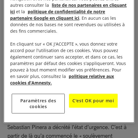
manifestations ont éclaté.
autres consulter la
liste de nos partenaires en cliquant
ici
et la
politique de confidentialité de notre
Ce qui a mis le feu aux poudres, c’est l’annonce de
partenaire Google en cliquant ici
. En aucun cas les
la hausse du prix des tickets de métro. Cette
données de nos bases ne sont revendues ou utilisées à
des fins commerciales.
annonce a ouvert la voie à toute une série de
revendications : à la mi-octobre 2019, des milliers
En cliquant sur « OK J'ACCEPTE », vous donnez votre
de chiliens sont courageusement descendus dans la
accord pour l'utilisation de ces cookies. Vous pouvez
également continuer sans accepter, et dans ce cas, les
rue afin de réclamer plus de justice sociale, d’égalité
paramètres par défaut des cookies s'appliqueront. Vous
et de respect pour les droits humains. Parmi leurs
pouvez à tout moment modifier vos préférences. Pour
revendications, ils demandaient une pension de
en savoir plus, consultez la
politique relative aux
cookies d’Amnesty.
retraite décente, un meilleur accès au logement, à
l’éducation et une politique de santé publique de
Paramètres des
C'est OK pour moi
qualité.
cookies
Les protestations prenant de l’ampleur, le Président
Sebastian Pinera a décrété l’état d’urgence. C’est à
partir de là qu’a commencé le « soulèvement