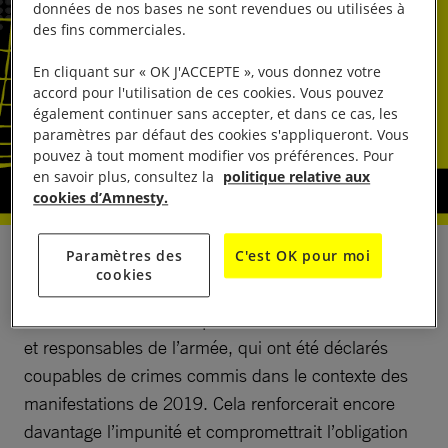
données de nos bases ne sont revendues ou utilisées à
des fins commerciales.
En cliquant sur « OK J'ACCEPTE », vous donnez votre
accord pour l'utilisation de ces cookies. Vous pouvez
également continuer sans accepter, et dans ce cas, les
paramètres par défaut des cookies s'appliqueront. Vous
pouvez à tout moment modifier vos préférences. Pour
en savoir plus, consultez la
politique relative aux
cookies d’Amnesty.
Paramètres des
C'est OK pour moi
Le président José Antonio Kast a déclaré le 12 mars
cookies
2026 qu’il était possible qu’il accorde une grâce à
d’anciens carabineros (police nationale en uniforme)
et responsables de l’armée, qui ont été déclarés
coupables de crimes commis dans le contexte des
manifestations de 2019. Cela renforcerait encore
davantage l’impunité et compromettrait l’obligation