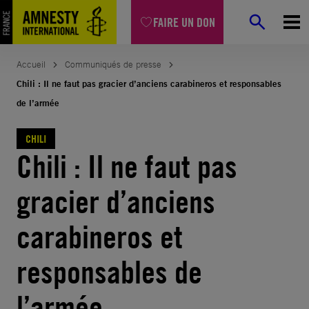
Aller
FAIRE UN DON
au
contenu
Accueil
Communiqués de presse
Chili : Il ne faut pas gracier d’anciens carabineros et responsables
de l’armée
CHILI
Chili : Il ne faut pas
gracier d’anciens
carabineros et
responsables de
l’armée