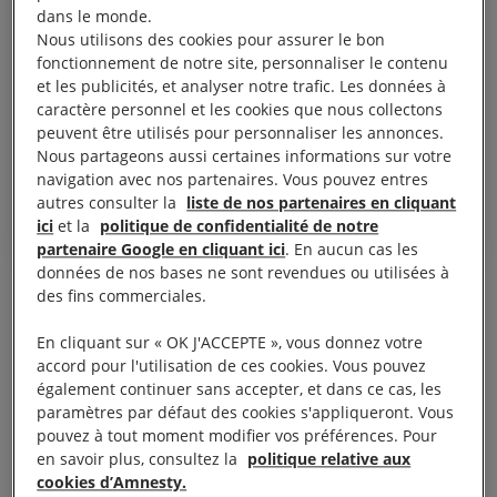
dans le monde.
Nous utilisons des cookies pour assurer le bon
Continuez à éclairer nos
fonctionnement de notre site, personnaliser le contenu
compatriotes et le monde,
et les publicités, et analyser notre trafic. Les données à
caractère personnel et les cookies que nous collectons
poursuivez les batailles pour les
peuvent être utilisés pour personnaliser les annonces.
droits de l'homme.
Nous partageons aussi certaines informations sur votre
navigation avec nos partenaires. Vous pouvez entres
Tran Huynh Duy Thuc.
autres consulter la
liste de nos partenaires en cliquant
ici
et la
politique de confidentialité de notre
partenaire Google en cliquant ici
. En aucun cas les
données de nos bases ne sont revendues ou utilisées à
Tran Huynh Duy Thuc était d’abord poursuivi pour
«
des fins commerciales.
propagande contre l’État »
au titre de l’article 88 du
En cliquant sur « OK J'ACCEPTE », vous donnez votre
Code pénal. Il a ensuite été inculpé pour
« tentative
accord pour l'utilisation de ces cookies. Vous pouvez
également continuer sans accepter, et dans ce cas, les
de renversement du gouvernement populaire »
, en
paramètres par défaut des cookies s'appliqueront. Vous
vertu de l’article 79 du Code pénal vietnamien. Les
pouvez à tout moment modifier vos préférences. Pour
autorités lui reprochent notamment d’avoir fondé le
en savoir plus, consultez la
politique relative aux
cookies d’Amnesty.
« groupe de recherche Chan » et d’entretenir des