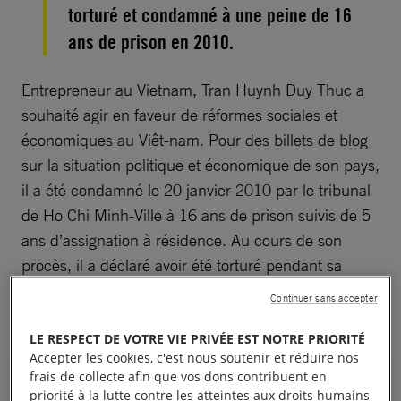
torturé et condamné à une peine de 16
ans de prison en 2010.
Entrepreneur au Vietnam, Tran Huynh Duy Thuc a
souhaité agir en faveur de réformes sociales et
économiques au Viêt-nam. Pour des billets de blog
sur la situation politique et économique de son pays,
il a été condamné le 20 janvier 2010 par le tribunal
de Ho Chi Minh-Ville à 16 ans de prison suivis de 5
ans d’assignation à résidence. Au cours de son
procès, il a déclaré avoir été torturé pendant sa
détention. Les autorités souhaitaient l’obliger à «
Continuer sans accepter
avouer ».
LE RESPECT DE VOTRE VIE PRIVÉE EST NOTRE PRIORITÉ
Accepter les cookies, c'est nous soutenir et réduire nos
frais de collecte afin que vos dons contribuent en
priorité à la lutte contre les atteintes aux droits humains