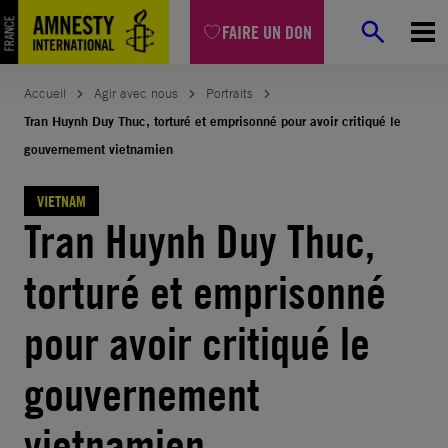
Aller
FAIRE UN DON
au
contenu
Accueil
Agir avec nous
Portraits
Tran Huynh Duy Thuc, torturé et emprisonné pour avoir critiqué le
gouvernement vietnamien
VIETNAM
Tran Huynh Duy Thuc,
torturé et emprisonné
pour avoir critiqué le
gouvernement
vietnamien