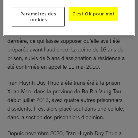
liens avec des individus dits réactionnaires à
Paramètres des
C'est OK pour moi
l’étranger. D’après des témoins, les juges n’ont
cookies
délibéré que pendant 15 minutes avant de rendre
leur décision. Or, il a fallu 45 minutes pour lire cette
dernière, ce qui laisse supposer qu’elle avait été
préparée avant l’audience. La peine de 16 ans de
prison, suivis de 5 ans d’assignation à résidence a
été confirmée en appel le 11 mai 2010.
Tran Huynh Duy Thuc a été transféré à la prison
Xuan Moc, dans la province de Ba Ria-Vung Tau,
début juillet 2013, avec quatre autres prisonniers
dissidents. Il est alors placé seul dans une cellule,
dans la section des prisonniers d’opinion.
Depuis novembre 2020, Tran Huynh Duy Thuc a