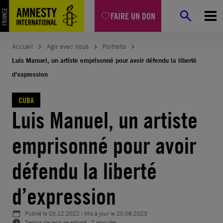
Aller
FAIRE UN DON
au
contenu
Accueil
Agir avec nous
Portraits
Luis Manuel, un artiste emprisonné pour avoir défendu la liberté
d’expression
CUBA
Luis Manuel, un artiste
emprisonné pour avoir
défendu la liberté
d’expression
Publié le
03.12.2022
| Mis à jour le
20.08.2023
Temps de lecture estimé : 7 minutes