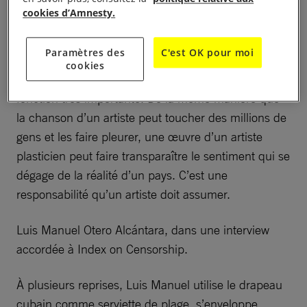
d’expression (le décret 349), et multiplie les
cookies d’Amnesty.
performances provocatrices, tout en se forgeant une
renommée internationale.
Paramètres des
C'est OK pour moi
cookies
Les artistes sont comme tout le monde ; ils ont une
fonction très importante. De la même manière que
la chanson d’un artiste peut toucher des millions de
gens et les faire pleurer, une œuvre d’un artiste
plasticien peut faire transparaître le sentiment qui se
dégage de la réalité d’un pays. C’est une
responsabilité qu’un artiste doit assumer.
Luis Manuel Otero Alcántara, dans une interview
accordée à Index on Censorship.
À plusieurs reprises, Luis Manuel utilise le drapeau
cubain comme serviette de plage, s’enveloppe