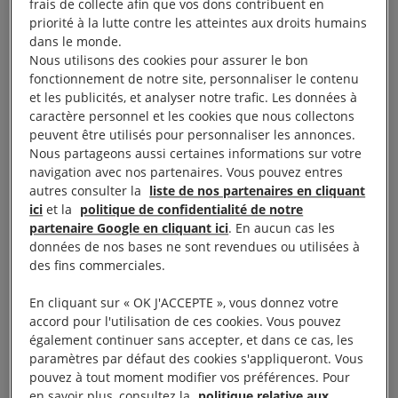
frais de collecte afin que vos dons contribuent en
de leur peine. Les autorités n’ont fourni aucune
priorité à la lutte contre les atteintes aux droits humains
raison à Luis Manuel pour justifier le refus de sa
dans le monde.
Nous utilisons des cookies pour assurer le bon
demande.
fonctionnement de notre site, personnaliser le contenu
et les publicités, et analyser notre trafic. Les données à
Du fond de sa cellule, Luis Manuel Otero Alcántara
caractère personnel et les cookies que nous collectons
le clamait à ses proches au téléphone le 7 octobre
peuvent être utilisés pour personnaliser les annonces.
Nous partageons aussi certaines informations sur votre
dernier : «
C’est l’art qui va me sauver
». En
navigation avec nos partenaires. Vous pouvez entres
attendant, c’est bien sa liberté de ton et sa créativité
autres consulter la
liste de nos partenaires en cliquant
qui ont érigé ce militant de la liberté, en bête noire
ici
et la
politique de confidentialité de notre
partenaire Google en cliquant ici
. En aucun cas les
du régime cubain.
données de nos bases ne sont revendues ou utilisées à
des fins commerciales.
En 2018, celui qui se définit comme un «
artiviste
»
En cliquant sur « OK J'ACCEPTE », vous donnez votre
(contraction d’artiste et d’activiste), devient l’un des
accord pour l'utilisation de ces cookies. Vous pouvez
leaders du mouvement San Isidro, un collectif
également continuer sans accepter, et dans ce cas, les
d’artistes et de journalistes contestataires. Il
paramètres par défaut des cookies s'appliqueront. Vous
pouvez à tout moment modifier vos préférences. Pour
s’oppose à une loi visant à bâillonner la liberté
en savoir plus, consultez la
politique relative aux