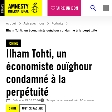
Aller
FAIRE UN DON
au
contenu
Accueil
Agir avec nous
Portraits
Ilham Tohti, un économiste ouïghour condamné à la perpétuité
CHINE
Ilham Tohti, un
économiste ouïghour
condamné à la
perpétuité
Publié le
19.02.2024
Temps de lecture estimé : 10 minutes
CHINE
JUSTICE RACIALE