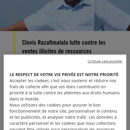
Clovis Razafimalala lutte contre les
ventes illicites de ressources
naturelles à Madagascar.
Continuer sans accepter
Coordonnateur de la coalition
LE RESPECT DE VOTRE VIE PRIVÉE EST NOTRE PRIORITÉ
Lampogno, ce militant écologiste
Accepter les cookies, c'est nous soutenir et réduire nos
dénonce en particulier le trafic de bois
frais de collecte afin que vos dons contribuent en
priorité à la lutte contre les atteintes aux droits humains
de rose qui sévit sur la grande île.
dans le monde.
Portrait.
Nous utilisons des cookies pour assurer le bon
fonctionnement de notre site, personnaliser le contenu
et les publicités, et analyser notre trafic. Les données à
Père de deux jeunes enfants, il a reçu des menaces
caractère personnel et les cookies que nous collectons
de mort et sa maison a été incendiée en 2009. À
peuvent être utilisés pour personnaliser les annonces.