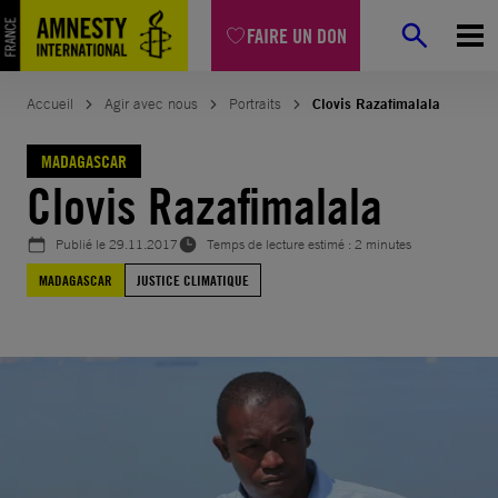
Aller
FAIRE UN DON
au
contenu
Accueil
Agir avec nous
Portraits
Clovis Razafimalala
MADAGASCAR
Clovis Razafimalala
Publié le
29.11.2017
Temps de lecture estimé : 2 minutes
MADAGASCAR
JUSTICE CLIMATIQUE