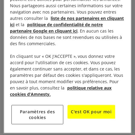
plusieurs reprises on lui a proposé de l’argent – qu’il
Nous partageons aussi certaines informations sur votre
navigation avec nos partenaires. Vous pouvez entres
a refusé – en échange de l’arrêt de son combat en
autres consulter la
liste de nos partenaires en cliquant
faveur de la forêt menacée de
Madagascar
.
ici
et la
politique de confidentialité de notre
partenaire Google en cliquant ici
. En aucun cas les
données de nos bases ne sont revendues ou utilisées à
Le commerce du bois de rose, exporté
des fins commerciales.
principalement vers la
Chine
, est soumis à un
embargo international. Mais le marché noir qui
En cliquant sur « OK J'ACCEPTE », vous donnez votre
accord pour l'utilisation de ces cookies. Vous pouvez
rapporte des milliards de dollars reste florissant.
également continuer sans accepter, et dans ce cas, les
D’autant que l’État malgache en déliquescence
paramètres par défaut des cookies s'appliqueront. Vous
s’avère non seulement incapable de lutter contre les
pouvez à tout moment modifier vos préférences. Pour
en savoir plus, consultez la
politique relative aux
trafiquants de bois de rose mais envoie en prison
cookies d’Amnesty.
des défenseurs de l’environnement.
Paramètres des
C'est OK pour moi
En septembre 2016, Clovis a été placé en détention
cookies
préventive, pour sa participation présumée à une
manifestation violente à Maroantsetra, sur la côte