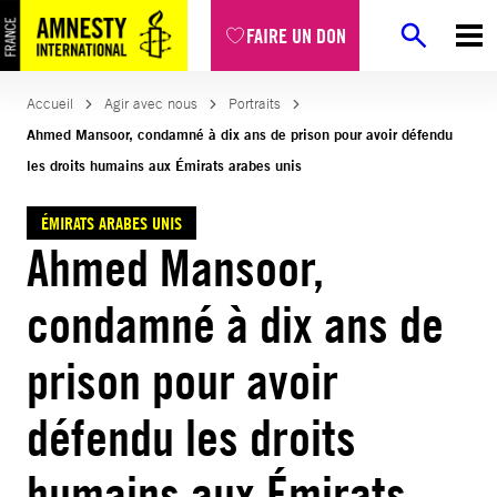
Aller
FAIRE UN DON
au
contenu
Accueil
Agir avec nous
Portraits
Ahmed Mansoor, condamné à dix ans de prison pour avoir défendu
les droits humains aux Émirats arabes unis
ÉMIRATS ARABES UNIS
Ahmed Mansoor,
condamné à dix ans de
prison pour avoir
défendu les droits
humains aux Émirats