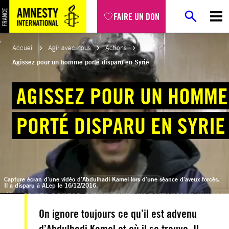
Aller
FAIRE UN DON
au
contenu
Accueil
Agir avec nous
Actions
Agissez pour un homme porté disparu en Syrie
AGISSEZ POUR UN HOMME
PORTÉ DISPARU EN SYRIE
Capture écran d'une vidéo d'Abdulhadi Kamel lors d'une séance d'aveux forcés.
Il a disparu à ALep le 16/12/2016.
On ignore toujours ce qu’il est advenu