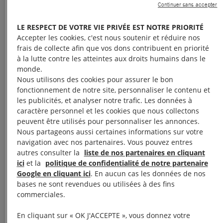
Continuer sans accepter
que Taner est en prison :
LE RESPECT DE VOTRE VIE PRIVÉE EST NOTRE PRIORITÉ
ça suffit !
Accepter les cookies, c'est nous soutenir et réduire nos
frais de collecte afin que vos dons contribuent en priorité
à la lutte contre les atteintes aux droits humains dans le
monde.
Nous vous proposons de
mener avec nous une
Nous utilisons des cookies pour assurer le bon
action de sensibilisation auprès du grand public
fonctionnement de notre site, personnaliser le contenu et
pour que Taner ne tombe pas dans l’oubli et pour
les publicités, et analyser notre trafic. Les données à
caractère personnel et les cookies que nous collectons
remobiliser les citoyens autour de sa situation.
peuvent être utilisés pour personnaliser les annonces.
Nous partageons aussi certaines informations sur votre
Ce que nous vous proposons :
navigation avec nos partenaires. Vous pouvez entres
autres consulter la
liste de nos partenaires en cliquant
ici
et la
politique de confidentialité de notre partenaire
1 – vous êtes une
Google en cliquant ici
. En aucun cas les données de nos
bases ne sont revendues ou utilisées à des fins
personne individuelle
commerciales.
En cliquant sur « OK J'ACCEPTE », vous donnez votre