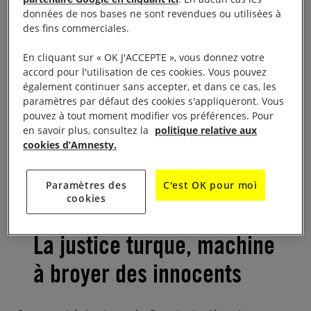
d’être libéré, Taner a été emmené de la prison
données de nos bases ne sont revendues ou utilisées à
des fins commerciales.
d’Izmir, où il était détenu depuis juin, et placé sous
la garde de la Gendarmerie. L’appel du Procureur a
En cliquant sur « OK J'ACCEPTE », vous donnez votre
finalement été examiné une nouvelle fois le 1er
accord pour l'utilisation de ces cookies. Vous pouvez
également continuer sans accepter, et dans ce cas, les
février au matin par le tribunal d’Istanbul qui avait
paramètres par défaut des cookies s'appliqueront. Vous
ordonné sa libération. Et ce tribunal est revenu sur
pouvez à tout moment modifier vos préférences. Pour
sa propre décision de la veille.
en savoir plus, consultez la
politique relative aux
cookies d’Amnesty.
Agir :
Liberté pour Taner et les 10 d’Istanbul
Paramètres des
C'est OK pour moi
cookies
La justice turque, machine
à broyer des innocents