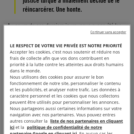
justice turque a finalement décidé de le
réincarcérer. Une honte.
Au cours de ces derniers jours, nous avons été les
Continuer sans accepter
témoins directs d’une parodie de justice, aux
proportions spectaculaires : la libération annoncée
LE RESPECT DE VOTRE VIE PRIVÉE EST NOTRE PRIORITÉ
de Taner, puis sa réincarcération suite à un appel du
Accepter les cookies, c'est nous soutenir et réduire nos
Procureur, dans des conditions confuses. Ce volte-
frais de collecte afin que vos dons contribuent en
priorité à la lutte contre les atteintes aux droits humains
face de la justice est dramatique pour lui, sa famille
dans le monde.
et tous ceux qui défendent la justice en Turquie.
Nous utilisons des cookies pour assurer le bon
fonctionnement de notre site, personnaliser le contenu
et les publicités, et analyser notre trafic. Les données à
À lire aussi :
Le tribunal ordonne la libération du président
caractère personnel et les cookies que nous collectons
d’Amnesty Turquie
peuvent être utilisés pour personnaliser les annonces.
Nous partageons aussi certaines informations sur votre
Le Procureur a interjeté l’appel de la décision du
navigation avec nos partenaires. Vous pouvez entres
autres consulter la
liste de nos partenaires en cliquant
tribunal. Un deuxième tribunal à Istanbul a accepté
ici
et la
politique de confidentialité de notre
l’appel du Procureur . Alors qu’il était sur le point
partenaire Google en cliquant ici
. En aucun cas les