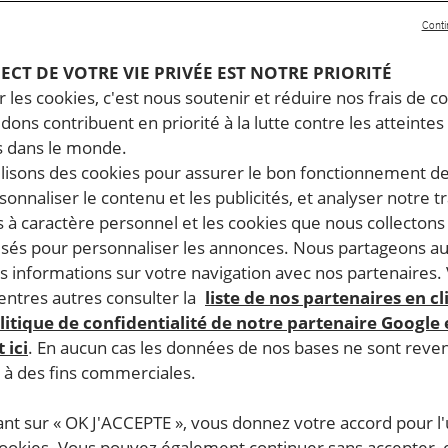
Conti
PECT DE VOTRE VIE PRIVÉE EST NOTRE PRIORITÉ
 les cookies, c'est nous soutenir et réduire nos frais de co
dons contribuent en priorité à la lutte contre les atteintes
 dans le monde.
ilisons des cookies pour assurer le bon fonctionnement d
rsonnaliser le contenu et les publicités, et analyser notre tr
 à caractère personnel et les cookies que nous collecton
lisés pour personnaliser les annonces. Nous partageons au
s informations sur votre navigation avec nos partenaires.
ntres autres consulter la
liste de nos partenaires en cl
litique de confidentialité de notre partenaire Google
 ici
. En aucun cas les données de nos bases ne sont rev
s à des fins commerciales.
ant sur « OK J'ACCEPTE », vous donnez votre accord pour l'u
, les femmes qui dénoncent les violences sexistes et
cookies. Vous pouvez également continuer sans accepter, 