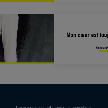
Mon cœur est touj
ShabnamSa