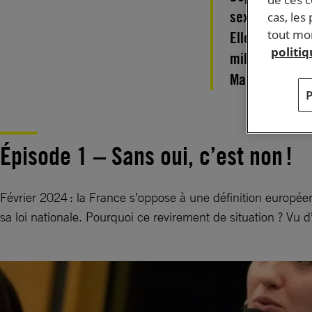
sexuelles subi
cas, les
tout mom
Elles rebatten
politi
millénaires et
Mais elles, so
Épisode 1 – Sans oui, c’est non !
Février 2024 : la France s’oppose à une définition europé
sa loi nationale. Pourquoi ce revirement de situation ? Vu d