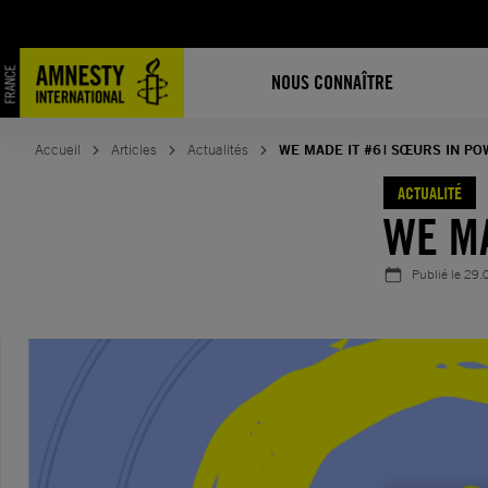
Aller
au
contenu
NOUS CONNAÎTRE
Accueil
Articles
Actualités
WE MADE IT #6 | SŒURS IN P
ACTUALITÉ
WE MA
Publié le
29.