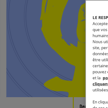
LE RES
Accepter
que vos 
humains
Nous ut
site, pe
données
être uti
certaine
pouvez e
et la
po
cliquant
utilisée
En cliqu
Depuis #MeToo
de ces 