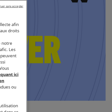
nuer sans accepter
llecte afin
 aux droits
e notre
afic. Les
s peuvent
ssi
 Vous
iquant ici
 en
endues ou
tilisation
et dans ce