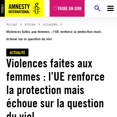
Aller
FAIRE UN DON
au
contenu
Accueil
Articles
Actualités
Violences faites aux femmes : l’UE renforce la protection mais
échoue sur la question du viol
ACTUALITÉ
Violences faites aux
femmes : l’UE renforce
la protection mais
échoue sur la question
du viol