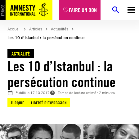
Aller
FAIRE UN DON
au
contenu
Accueil
Articles
Actualités
Les 10 d’Istanbul : la persécution continue
ACTUALITÉ
Les 10 d’Istanbul : la
persécution continue
Publié le
17.10.2017
Temps de lecture estimé : 2 minutes
TURQUIE
LIBERTÉ D'EXPRESSION