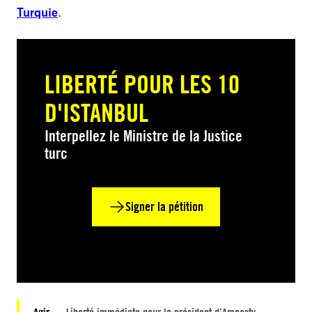
Turquie
.
LIBERTÉ POUR LES 10
D'ISTANBUL
Interpellez le Ministre de la Justice
turc
Signer la pétition
Agir :
Liberté immédiate pour le président d’Amnesty