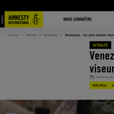
Aller
au
contenu
NOUS CONNAÎTRE
Accueil
Articles
Actualités
Venezuela : les plus pauvres dans
ACTUALITÉ
Venez
viseu
Publié le
16.
VENEZUELA
J