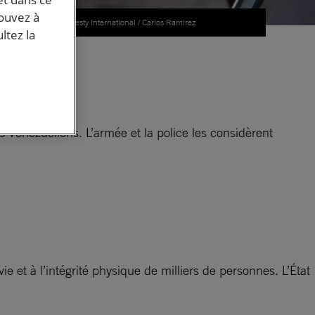
pouvez à
© Amnesty International / Carlos Ramirez
ltez la
les
s Vénézuéliens. L’armée et la police les considèrent
ie et à l’intégrité physique de milliers de personnes. L’État