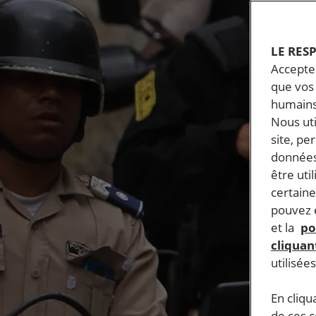
LE RES
Accepter
que vos 
humains
Nous ut
site, pe
données
être uti
certaine
pouvez e
et la
po
cliquant
utilisée
En cliqu
de ces 