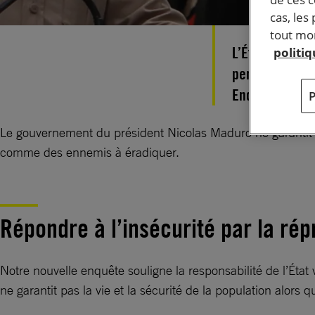
cas, les
tout mom
L’État vénézuél
politi
personnes les 
Enquête.
Le gouvernement du président Nicolas Maduro ne garantit pas 
comme des ennemis à éradiquer.
Répondre à l’insécurité par la rép
Notre nouvelle enquête souligne la responsabilité de l’État 
ne garantit pas la vie et la sécurité de la population alors q