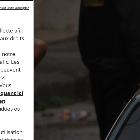
nuer sans accepter
llecte afin
 aux droits
e notre
afic. Les
s peuvent
ssi
 Vous
iquant ici
 en
endues ou
tilisation
et dans ce