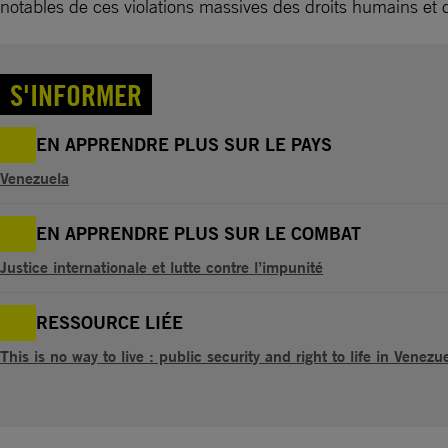
notables de ces violations massives des droits humains et 
S'INFORMER
EN APPRENDRE PLUS SUR LE PAYS
Venezuela
EN APPRENDRE PLUS SUR LE COMBAT
Justice internationale et lutte contre l’impunité
RESSOURCE LIÉE
This is no way to live : public security and right to life in Venezu