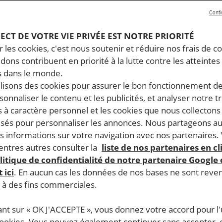
Conti
PECT DE VOTRE VIE PRIVÉE EST NOTRE PRIORITÉ
 les cookies, c'est nous soutenir et réduire nos frais de co
dons contribuent en priorité à la lutte contre les atteintes
 dans le monde.
ilisons des cookies pour assurer le bon fonctionnement d
rsonnaliser le contenu et les publicités, et analyser notre tr
 à caractère personnel et les cookies que nous collecton
lisés pour personnaliser les annonces. Nous partageons au
s informations sur votre navigation avec nos partenaires.
ntres autres consulter la
liste de nos partenaires en cl
litique de confidentialité de notre partenaire Google
 ici
. En aucun cas les données de nos bases ne sont rev
s à des fins commerciales.
ant sur « OK J'ACCEPTE », vous donnez votre accord pour l'u
cookies. Vous pouvez également continuer sans accepter, 