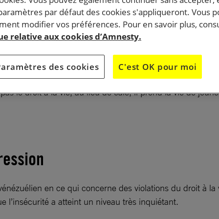
 paramètres par défaut des cookies s'appliqueront. Vous 
ent modifier vos préférences. Pour en savoir plus, consu
ien utilise la force meurtrière dans l’intention de tuer 
que relative aux cookies d’Amnesty.
plus vulnérables et les plus exclues socialement.
Paramètres des cookies
C'est OK pour moi
le droit à la vie, au lieu de cale, il prend la vie de jeune
ression
vénézuélien en ce qui concerne des violations du droit à la v
ue l’insécurité a atteint un niveau très inquiétant.