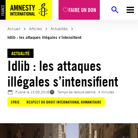
Aller
FAIRE UN DON
au
contenu
Accueil
Articles
Actualités
Idlib : les attaques illégales s’intensifient
ACTUALITÉ
Idlib : les attaques
illégales s’intensifient
Publié le
13.09.2018
Temps de lecture estimé : 4 minutes
SYRIE
RESPECT DU DROIT INTERNATIONAL HUMANITAIRE