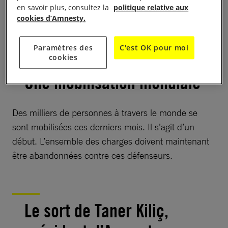
en savoir plus, consultez la
politique relative aux
oublier qu’aucun d’eux n’aurait dû passer un seul
cookies d’Amnesty.
jour en prison.
Paramètres des
C'est OK pour moi
cookies
Une mobilisation mondiale
Des milliers de personnes à travers le monde se
sont mobilisées ces derniers mois. Il s’agit d’un
début. L’ensemble des charges doivent maintenant
être abandonnées contre ces défenseurs.
Le sort de Taner Kiliç,