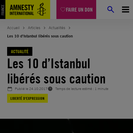
Aller
FAIRE UN DON
au
contenu
Accueil
Articles
Actualités
Les 10 d’Istanbul libérés sous caution
ACTUALITÉ
Les 10 d’Istanbul
libérés sous caution
Publié le
24.10.2017
Temps de lecture estimé : 1 minute
LIBERTÉ D'EXPRESSION