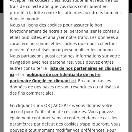
Accepter les cookies, c'est nous soutenir et réduire nos
frais de collecte afin que vos dons contribuent en
priorité à la lutte contre les atteintes aux droits humains
dans le monde.
La libération sous caution d’Idil Eser, la
Nous utilisons des cookies pour assurer le bon
fonctionnement de notre site, personnaliser le contenu
directrice d’Amnesty Turquie, et des 9
et les publicités, et analyser notre trafic. Les données à
autres défenseurs est une victoire pour
caractère personnel et les cookies que nous collectons
peuvent être utilisés pour personnaliser les annonces.
les droits humains en Turquie.
Nous partageons aussi certaines informations sur votre
navigation avec nos partenaires. Vous pouvez entres
Mise à jour 26/10/2017 :
Taner Kiliç le président
autres consulter la
liste de nos partenaires en cliquant
ici
et la
politique de confidentialité de notre
d’Amnesty Turquie, est maintenu en détention
partenaire Google en cliquant ici
. En aucun cas les
préventive
données de nos bases ne sont revendues ou utilisées à
des fins commerciales.
A l’issue d’une longue journée de procès, la
En cliquant sur « OK J'ACCEPTE », vous donnez votre
directrice d’Amnesty Turquie et les 9 autres
accord pour l'utilisation de ces cookies. Vous pouvez
défenseurs ont été libérés sous caution.
également continuer sans accepter, et dans ce cas, les
paramètres par défaut des cookies s'appliqueront. Vous
pouvez à tout moment modifier vos préférences. Pour
Une importante victoire qui ne doit pas nous faire