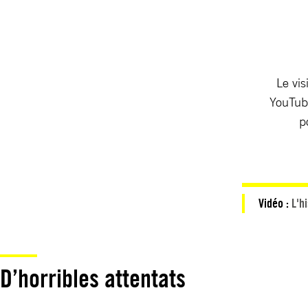
Le vis
YouTube
p
Vidéo :
L'h
D’horribles attentats