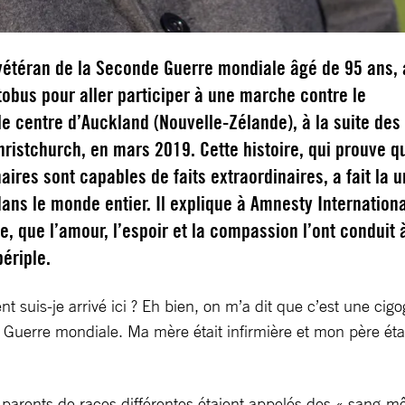
 vétéran de la Seconde Guerre mondiale âgé de 95 ans, 
tobus pour aller participer à une marche contre le
e centre d’Auckland (Nouvelle-Zélande), à la suite des
hristchurch, en mars 2019. Cette histoire, qui prouve q
aires sont capables de faits extraordinaires, a fait la 
ans le monde entier. Il explique à Amnesty Internationa
le, que l’amour, l’espoir et la compassion l’ont conduit 
ériple.
 suis-je arrivé ici ? Eh bien, on m’a dit que c’est une c
 Guerre mondiale. Ma mère était infirmière et mon père était 
 parents de races différentes étaient appelés des « sang-mêl