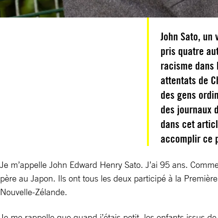
John Sato, un
pris quatre au
racisme dans l
attentats de C
des gens ordin
des journaux d
dans cet artic
accomplir ce p
Je m’appelle John Edward Henry Sato. J’ai 95 ans. Comment
père au Japon. Ils ont tous les deux participé à la Première
Nouvelle-Zélande.
Je me rappelle que quand j’étais petit, les enfants issus de