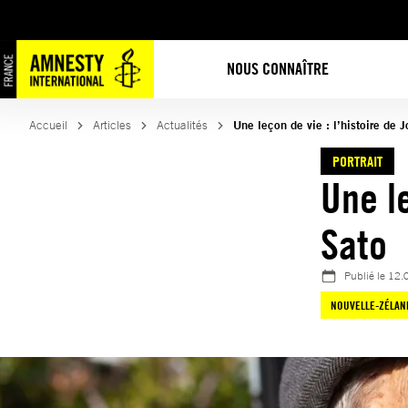
Aller
au
contenu
NOUS CONNAÎTRE
Accueil
Articles
Actualités
Une leçon de vie : l’histoire de 
PORTRAIT
Une le
Sato
Publié le
12.
NOUVELLE-ZÉLAN