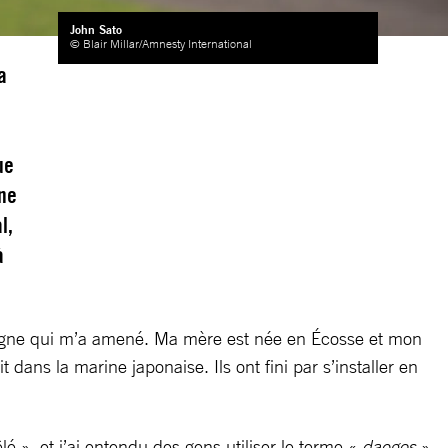
John Sato
© Blair Millar/Amnesty International
a
ue
une
l,
à
igogne qui m’a amené. Ma mère est née en Écosse et mon
dans la marine japonaise. Ils ont fini par s’installer en
é », et j’ai entendu des gens utiliser le terme «
daegos
»