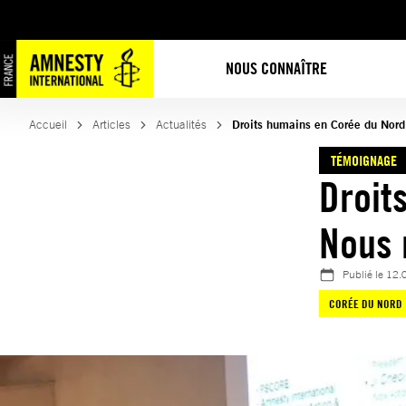
Aller
au
contenu
NOUS CONNAÎTRE
Accueil
Articles
Actualités
Droits humains en Corée du Nord 
TÉMOIGNAGE
Droit
Nous 
Publié le
12.
CORÉE DU NORD