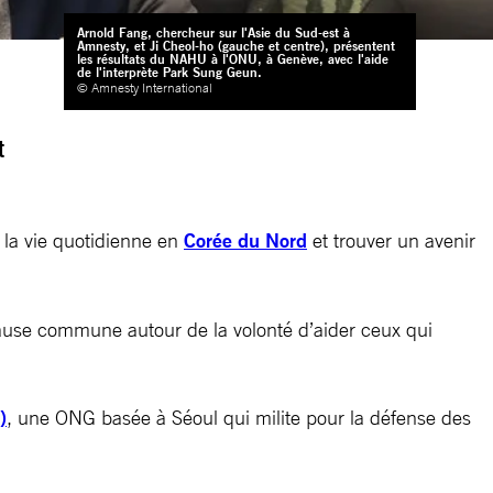
Arnold Fang, chercheur sur l'Asie du Sud-est à
Amnesty, et Ji Cheol-ho (gauche et centre), présentent
les résultats du NAHU à l'ONU, à Genève, avec l'aide
de l'interprète Park Sung Geun.
© Amnesty International
n
t
 la vie quotidienne en
Corée du Nord
et trouver un avenir
cause commune autour de la volonté d’aider ceux qui
)
, une ONG basée à Séoul qui milite pour la défense des