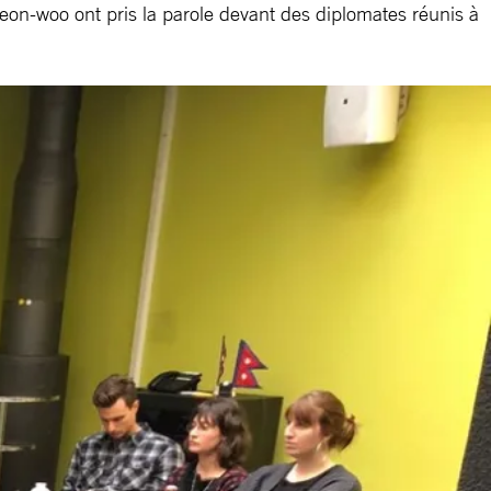
eon-woo ont pris la parole devant des diplomates réunis à