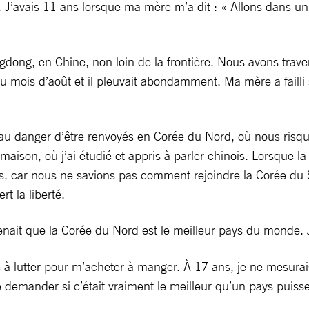
. J’avais 11 ans lorsque ma mère m’a dit : « Allons dans u
ong, en Chine, non loin de la frontière. Nous avons trave
au mois d’août et il pleuvait abondamment. Ma mère a failli 
au danger d’être renvoyés en Corée du Nord, où nous risq
maison, où j’ai étudié et appris à parler chinois. Lorsque 
 car nous ne savions pas comment rejoindre la Corée du S
t la liberté.
nait que la Corée du Nord est le meilleur pays du monde. J’
é à lutter pour m’acheter à manger. À 17 ans, je ne mesura
mander si c’était vraiment le meilleur qu’un pays puisse o