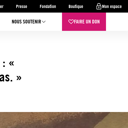
er
Presse
Fondation
Boutique
Mon espace
NOUS SOUTENIR
FAIRE UN DON
 : «
as. »