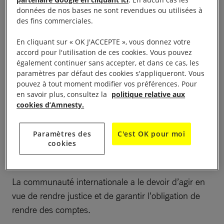
partenaire Google en cliquant ici
. En aucun cas les
données de nos bases ne sont revendues ou utilisées à
des fins commerciales.
En cliquant sur « OK J'ACCEPTE », vous donnez votre
Un rapport accablant
accord pour l'utilisation de ces cookies. Vous pouvez
également continuer sans accepter, et dans ce cas, les
paramètres par défaut des cookies s'appliqueront. Vous
pouvez à tout moment modifier vos préférences. Pour
Ce rapport s’ajoute à la montagne de preuves
en savoir plus, consultez la
politique relative aux
attestant de crimes de droit international commis
cookies d’Amnesty.
par l’armée. Il met en lumière la nécessité de mener
une enquête pénale indépendante et montre
Paramètres des
C'est OK pour moi
clairement que les autorités du Myanmar sont
cookies
incapables de traduire en justice les responsables.
La communauté internationale a le devoir d’agir en
vue de rendre justice et de garantir l’obligation de
rendre des comptes.