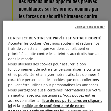
des Nations unies apporte des preuves
accablantes sur les crimes commis par
les forces de sécurité birmanes contre
les minorités ethniques dont les
Continuer sans accepter
Rohingyas.
LE RESPECT DE VOTRE VIE PRIVÉE EST NOTRE PRIORITÉ
Accepter les cookies, c'est nous soutenir et réduire nos
La Mission d’établissement des faits des Nations
frais de collecte afin que vos dons contribuent en
unies sur le
Myanmar
, composée d’experts
priorité à la lutte contre les atteintes aux droits humains
indépendants nommés par le Conseil des droits de
dans le monde.
Nous utilisons des cookies pour assurer le bon
l’homme, a rendu publiques ses conclusions et
fonctionnement de notre site, personnaliser le contenu
recommandations.
et les publicités, et analyser notre trafic. Les données à
caractère personnel et les cookies que nous collectons
Un rapport encore plus détaillé doit suivre dans les
peuvent être utilisés pour personnaliser les annonces.
Nous partageons aussi certaines informations sur votre
prochaines semaines.
navigation avec nos partenaires. Vous pouvez entres
autres consulter la
liste de nos partenaires en cliquant
À lire aussi :
Un an après, toujours pas de justice pour les
ici
et la
politique de confidentialité de notre
Rohingyas