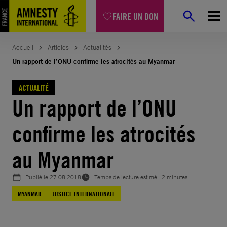
Aller
FAIRE UN DON
au
contenu
Accueil
Articles
Actualités
Un rapport de l’ONU confirme les atrocités au Myanmar
ACTUALITÉ
Un rapport de l’ONU
confirme les atrocités
au Myanmar
Publié le
27.08.2018
Temps de lecture estimé : 2 minutes
MYANMAR
JUSTICE INTERNATIONALE