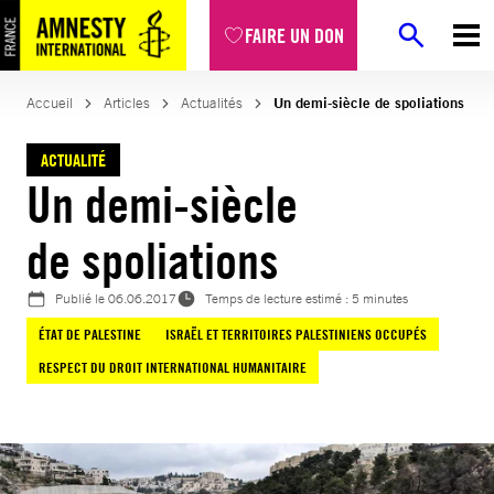
Aller
FAIRE UN DON
au
contenu
Accueil
Articles
Actualités
Un demi-siècle de spoliations
ACTUALITÉ
Un demi-siècle
de spoliations
Publié le
06.06.2017
Temps de lecture estimé : 5 minutes
ÉTAT DE PALESTINE
ISRAËL ET TERRITOIRES PALESTINIENS OCCUPÉS
RESPECT DU DROIT INTERNATIONAL HUMANITAIRE