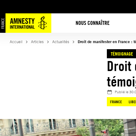
Aller
au
contenu
NOUS CONNAÎTRE
Accueil
Articles
Actualités
Droit de manifester en France : 
TÉMOIGNAGE
Droit
témoi
Publié le
30.
FRANCE
LIBE