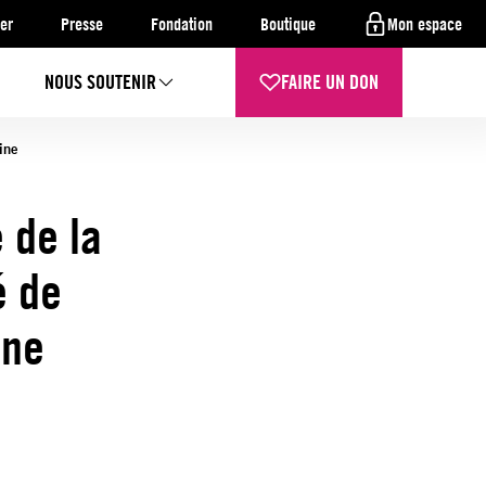
er
Presse
Fondation
Boutique
Mon espace
NOUS SOUTENIR
FAIRE UN DON
ine
 de la
é de
ine