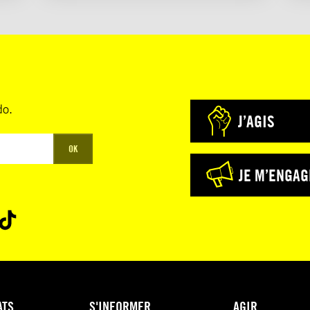
do.
J’AGIS
OK
JE M’ENGAG
ATS
S'INFORMER
AGIR