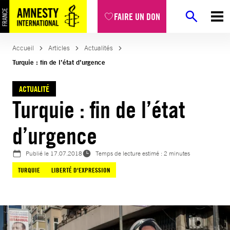
Aller
FAIRE UN DON
au
contenu
Accueil
Articles
Actualités
Turquie : fin de l’état d’urgence
ACTUALITÉ
Turquie : fin de l’état
d’urgence
Publié le
17.07.2018
Temps de lecture estimé : 2 minutes
TURQUIE
LIBERTÉ D'EXPRESSION