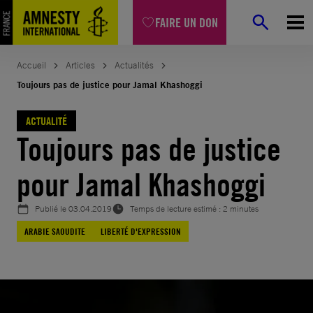
Aller
FAIRE UN DON
au
contenu
Accueil
Articles
Actualités
Toujours pas de justice pour Jamal Khashoggi
ACTUALITÉ
Toujours pas de justice
pour Jamal Khashoggi
Publié le
03.04.2019
Temps de lecture estimé : 2 minutes
ARABIE SAOUDITE
LIBERTÉ D'EXPRESSION