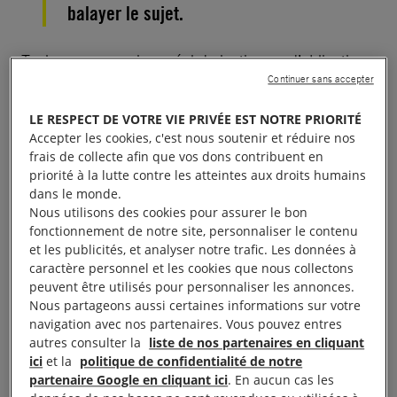
balayer le sujet.
Toujours aucun signe réel de justice ou d’obligation
Continuer sans accepter
de rendre des comptes au niveau international
après l’
assassinat de Jamal Khashoggi
. La
LE RESPECT DE VOTRE VIE PRIVÉE EST NOTRE PRIORITÉ
coopération commerciale, notamment les
ventes
Accepter les cookies, c'est nous soutenir et réduire nos
frais de collecte afin que vos dons contribuent en
d’armes
, que les différents gouvernements
priorité à la lutte contre les atteintes aux droits humains
étrangers entretiennent avec l’Arabie saoudite
dans le monde.
semble plus importante que de rendre justice.
Nous utilisons des cookies pour assurer le bon
fonctionnement de notre site, personnaliser le contenu
et les publicités, et analyser notre trafic. Les données à
À lire aussi :
Arabie saoudite : 10 choses à savoir sur un
caractère personnel et les cookies que nous collectons
royaume cruel
peuvent être utilisés pour personnaliser les annonces.
Nous partageons aussi certaines informations sur votre
navigation avec nos partenaires. Vous pouvez entres
autres consulter la
liste de nos partenaires en cliquant
ici
et la
politique de confidentialité de notre
Une parodie de procès
partenaire Google en cliquant ici
. En aucun cas les