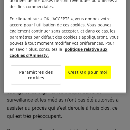
données de nos bases ne sont revendues ou utilisées à
des fins commerciales.
Le procès intenté par les autorités saoudiennes
En cliquant sur « OK J'ACCEPTE », vous donnez votre
contre 11 suspects manque de crédibilité et de
accord pour l'utilisation de ces cookies. Vous pouvez
transparence. Il est scandaleux d’apprendre que
également continuer sans accepter, et dans ce cas, les
certains gouvernements dont les diplomates
paramètres par défaut des cookies s'appliqueront. Vous
pouvez à tout moment modifier vos préférences. Pour
assistent au procès de ces responsables présumés
en savoir plus, consultez la
politique relative aux
ont préféré taire les inquiétudes quant à l’équité de
cookies d’Amnesty.
la procédure, d’autant que le parquet a requis la
peine capitale contre certains accusés.
Paramètres des
C'est OK pour moi
cookies
Contrairement aux représentants de gouvernements
étrangers, les organismes indépendants de
surveillance et les médias n’ont pas été autorisés à
assister au procès qui s’est déroulé à huis clos, ce
qui est très préoccupant.