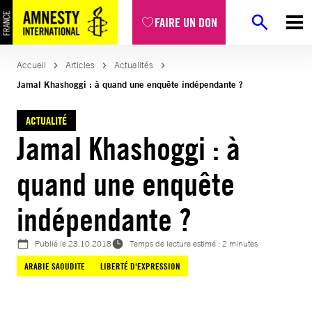
Aller
FAIRE UN DON
au
contenu
Accueil
Articles
Actualités
Jamal Khashoggi : à quand une enquête indépendante ?
ACTUALITÉ
Jamal Khashoggi : à
quand une enquête
indépendante ?
Publié le
23.10.2018
Temps de lecture estimé : 2 minutes
ARABIE SAOUDITE
LIBERTÉ D'EXPRESSION