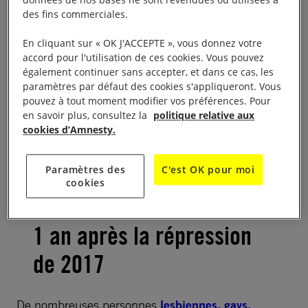
informations.
des fins commerciales.
En cliquant sur « OK J'ACCEPTE », vous donnez votre
Cette ONG, qui a aidé des dizaines de personnes
accord pour l'utilisation de ces cookies. Vous pouvez
gays et lesbiennes à fuir la Tchétchénie au cours
également continuer sans accepter, et dans ce cas, les
des deux dernières années, estime qu’environ 40
paramètres par défaut des cookies s'appliqueront. Vous
pouvez à tout moment modifier vos préférences. Pour
personnes se trouvent actuellement en détention.
en savoir plus, consultez la
politique relative aux
cookies d’Amnesty.
À lire aussi :
Les discriminations envers les personnes
LGBTI : Voir Pour Comprendre
Paramètres des
C'est OK pour moi
cookies
1 an après la répression
de 2017
De nombreuses personnes
lesbiennes, gays,