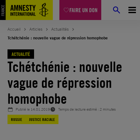
Aller
FAIRE UN DON
au
contenu
Accueil
Articles
Actualités
Tchétchénie : nouvelle vague de répression homophobe
ACTUALITÉ
Tchétchénie : nouvelle
vague de répression
homophobe
Publié le
14.01.2019
Temps de lecture estimé : 2 minutes
RUSSIE
JUSTICE RACIALE