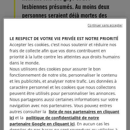
lesbiennes présumés. Au moins deux
personnes seraient déjà mortes des
suites de tortures depuis décembre
Continuer sans accepter
2018.
LE RESPECT DE VOTRE VIE PRIVÉE EST NOTRE PRIORITÉ
Accepter les cookies, c'est nous soutenir et réduire nos
Le Russian LGBT Network a reçu le 28 décembre
frais de collecte afin que vos dons contribuent en
2018 des informations faisant état de nouveaux
priorité à la lutte contre les atteintes aux droits humains
dans le monde.
enlèvements de personnes gays et lesbiennes en
Nous utilisons des cookies pour assurer le bon
Tchétchénie et de leur placement en détention
fonctionnement de notre site, personnaliser le contenu
secrète à Argun.
et les publicités, et analyser notre trafic. Les données à
caractère personnel et les cookies que nous collectons
peuvent être utilisés pour personnaliser les annonces.
D’après des sources confidentielles, elles ont détruit
Nous partageons aussi certaines informations sur votre
les passeports de certaines victimes afin de les
navigation avec nos partenaires. Vous pouvez entres
autres consulter la
liste de nos partenaires en cliquant
empêcher de quitter le pays.
ici
et la
politique de confidentialité de notre
partenaire Google en cliquant ici
. En aucun cas les
Il est désormais en mesure de confirmer ces
données de nos bases ne sont revendues ou utilisées à