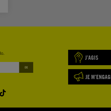
do.
J’AGIS
OK
JE M’ENGAG