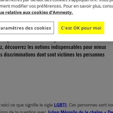
ent modifier vos préférences. Pour en savoir plus, consu
que relative aux cookies d’Amnesty.
Paramètres des cookies
C'est OK pour moi
l’orientation sexuelle ou l’identité de genre d’une
 signifie exactement le sigle LGBTI ? Grâce à notre vi
zz, découvrez les notions indispensables pour mieux
s discriminations dont sont victimes les personnes
voici ce que signifie le sigle
LGBTI
. Ces personnes sont sou
orizon de la question avec
Julien Ménielle de la chaîne « Da