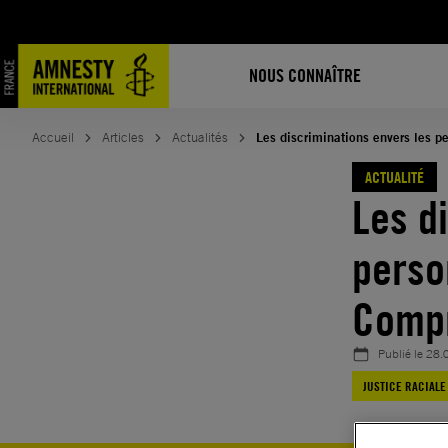
Aller
au
contenu
NOUS CONNAÎTRE
Accueil
Articles
Actualités
Les discriminations envers les p
ACTUALITÉ
Les d
perso
Comp
Publié le
28.
JUSTICE RACIALE