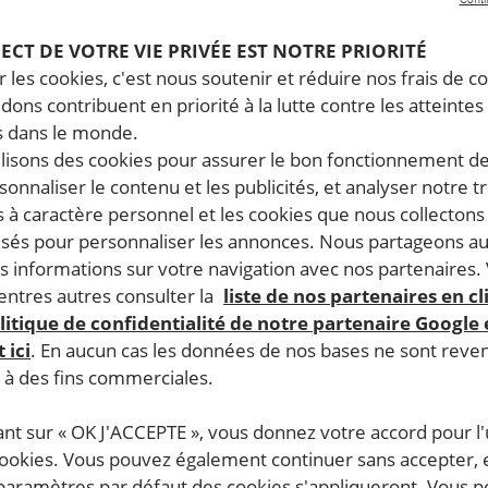
PECT DE VOTRE VIE PRIVÉE EST NOTRE PRIORITÉ
 les cookies, c'est nous soutenir et réduire nos frais de co
dons contribuent en priorité à la lutte contre les atteintes
 dans le monde.
ilisons des cookies pour assurer le bon fonctionnement d
rsonnaliser le contenu et les publicités, et analyser notre tr
 à caractère personnel et les cookies que nous collecton
lisés pour personnaliser les annonces. Nous partageons au
s informations sur votre navigation avec nos partenaires.
ntres autres consulter la
liste de nos partenaires en cl
litique de confidentialité de notre partenaire Google
 ici
. En aucun cas les données de nos bases ne sont rev
s à des fins commerciales.
ant sur « OK J'ACCEPTE », vous donnez votre accord pour l'u
cookies. Vous pouvez également continuer sans accepter, 
 paramètres par défaut des cookies s'appliqueront. Vous 