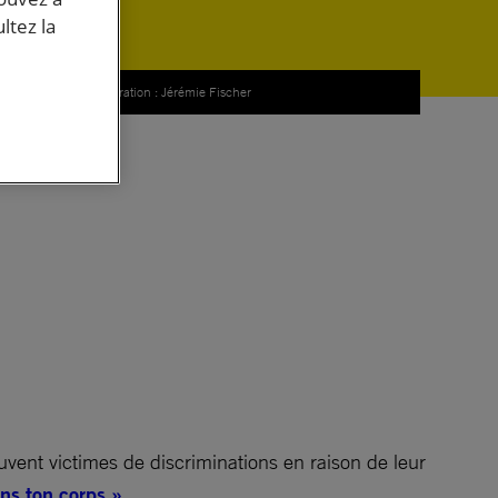
ltez la
© Illustration : Jérémie Fischer
déo
vent victimes de discriminations en raison de leur
ns ton corps »
.