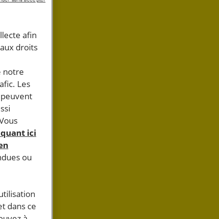
llecte afin
 aux droits
e notre
afic. Les
s peuvent
ssi
 Vous
iquant ici
 en
endues ou
tilisation
et dans ce
pouvez à