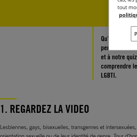
tout mom
politi
Qu’est-ce que 
personne ? Que
et à notre qui
comprendre le
LGBTI.
1. REGARDEZ LA VIDEO
Lesbiennes, gays, bisexuelles, transgenres et intersexuées, 
orientation sexuelle ou de leur identité de genre. Tour d’h