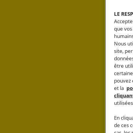
LE RES
Accepter
que vos 
humains
Nous ut
site, pe
données
être uti
certaine
pouvez e
et la
po
cliquant
utilisée
En cliqu
de ces 
cas, les