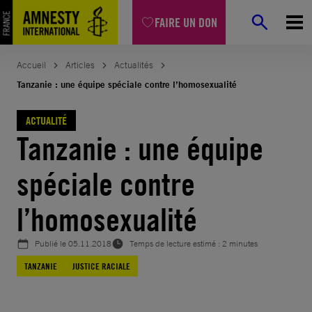
Aller
FAIRE UN DON
au
contenu
Accueil
Articles
Actualités
Tanzanie : une équipe spéciale contre l’homosexualité
ACTUALITÉ
Tanzanie : une équipe
spéciale contre
l’homosexualité
Publié le
05.11.2018
Temps de lecture estimé : 2 minutes
TANZANIE
JUSTICE RACIALE