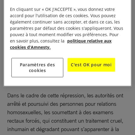
En cliquant sur « OK J'ACCEPTE », vous donnez votre
accord pour l'utilisation de ces cookies. Vous pouvez
également continuer sans accepter, et dans ce cas, les
paramètres par défaut des cookies s'appliqueront. Vous
Une longue série de
pouvez à tout moment modifier vos préférences. Pour
en savoir plus, consultez la
politique relative aux
violations
cookies d’Amnesty.
La Constitution et le droit hérités de la période
Paramètres des
C'est OK pour moi
cookies
coloniale interdisent les relations consenties entre
personnes du même sexe.
Dans le cadre de cette répression, les autorités ont
arrêté et poursuivi des personnes pour relations
homosexuelles, les soumettant à des examens
rectaux forcés, qui constituent un traitement cruel,
inhumain et dégradant pouvant s’apparenter à la