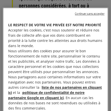
personnes considérées, à tort ou à
raison, comme des lesbiennes, des
Continuer sans accepter
gays ou des personnes bisexuelles,
LE RESPECT DE VOTRE VIE PRIVÉE EST NOTRE PRIORITÉ
transgenres ou intersexuées (LGBTI).
Accepter les cookies, c'est nous soutenir et réduire nos
frais de collecte afin que vos dons contribuent en
priorité à la lutte contre les atteintes aux droits humains
Le 29 octobre, Paul Makonda, commissaire de la
dans le monde.
région de Dar es Salaam a annoncé qu’il était prévu
Nous utilisons des cookies pour assurer le bon
de créer une équipe spéciale inter-institutions
fonctionnement de notre site, personnaliser le contenu
et les publicités, et analyser notre trafic. Les données à
composée de membres de l’Autorité de
caractère personnel et les cookies que nous collectons
réglementation des communications de Tanzanie,
peuvent être utilisés pour personnaliser les annonces.
de policiers et de professionnels des médias, qui
Nous partageons aussi certaines informations sur votre
navigation avec nos partenaires. Vous pouvez entres
sera chargée d’identifier et d’arrêter les personnes
autres consulter la
liste de nos partenaires en cliquant
LGBTI dans le pays. L’équipe spéciale devrait
ici
et la
politique de confidentialité de notre
commencer ses activités la semaine du 5 novembre
partenaire Google en cliquant ici
. En aucun cas les
données de nos bases ne sont revendues ou utilisées à
2018. Il a déjà été demandé à la population de «
des fins commerciales.
dénoncer »
les personnes LGBTI
.