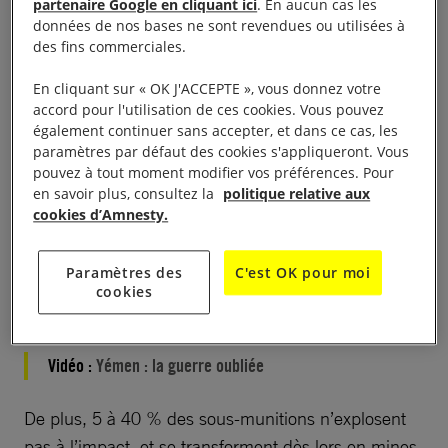
partenaire Google en cliquant ici
. En aucun cas les
données de nos bases ne sont revendues ou utilisées à
des fins commerciales.
En cliquant sur « OK J'ACCEPTE », vous donnez votre
accord pour l'utilisation de ces cookies. Vous pouvez
également continuer sans accepter, et dans ce cas, les
Le visionnage de cette vidéo entraîne un
paramètres par défaut des cookies s'appliqueront. Vous
dépôt de cookies de la part de YouTube. Si
pouvez à tout moment modifier vos préférences. Pour
vous souhaitez lire la vidéo, vous devez
en savoir plus, consultez la
politique relative aux
cookies d’Amnesty.
consentir aux cookies pour une publicité
ciblée en cliquant sur le bouton ci-dessous.
Paramètres des
C'est OK pour moi
cookies
Accepter les cookies
Vidéo :
Yémen : la guerre oubliée
De plus, 5 à 40 % des sous-munitions n’explosent
pas à l’impact, et se transforment dès lors en mines