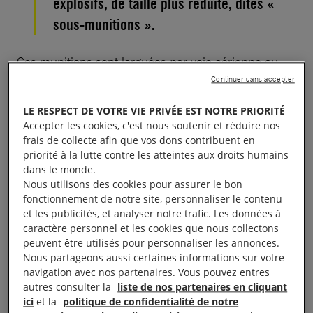
explosifs, de taille plus réduite, dites «
sous-munitions ».
Ces munitions sont larguées par voie aérienne ou
tirées par voie terrestre. Ce sont des armes
Continuer sans accepter
d’attaque, conçues pour neutraliser une zone de
LE RESPECT DE VOTRE VIE PRIVÉE EST NOTRE PRIORITÉ
combat. Néanmoins, elles sont imprécises, et
Accepter les cookies, c'est nous soutenir et réduire nos
touchent inévitablement des zones civiles. Selon
frais de collecte afin que vos dons contribuent en
priorité à la lutte contre les atteintes aux droits humains
Handicap International,
98 % des victimes
dans le monde.
recensées sont des civils et près d’un tiers sont des
Nous utilisons des cookies pour assurer le bon
fonctionnement de notre site, personnaliser le contenu
enfants.
et les publicités, et analyser notre trafic. Les données à
caractère personnel et les cookies que nous collectons
peuvent être utilisés pour personnaliser les annonces.
Nous partageons aussi certaines informations sur votre
navigation avec nos partenaires. Vous pouvez entres
autres consulter la
liste de nos partenaires en cliquant
ici
et la
politique de confidentialité de notre