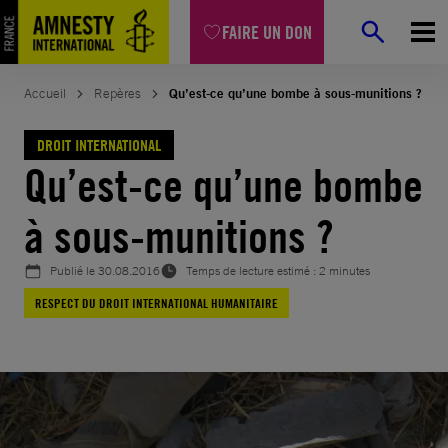
Aller
FAIRE UN DON
au
contenu
Accueil
Repères
Qu’est-ce qu’une bombe à sous-munitions ?
DROIT INTERNATIONAL
Qu’est-ce qu’une bombe
à sous-munitions ?
Publié le
30.08.2016
Temps de lecture estimé : 2 minutes
RESPECT DU DROIT INTERNATIONAL HUMANITAIRE