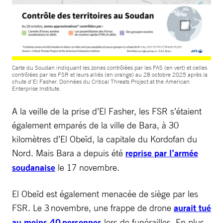
© SYLVIE HUSSON / AFP
Carte du Soudan indiquant les zones contrôlées par les FAS (en vert) et celles
contrôlées par les FSR et leurs alliés (en orange) au 28 octobre 2025 après la
chute d’El Fasher. Données du Critical Threats Project at the American
Enterprise Institute.
A la veille de la prise d’El Fasher, les FSR s’étaient
également emparés de la ville de Bara, à 30
kilomètres d’El Obeïd, la capitale du Kordofan du
Nord. Mais Bara a depuis été
reprise par l’armée
soudanaise
le 17 novembre.
El Obeïd est également menacée de siège par les
FSR. Le 3 novembre, une frappe de drone
aurait tué
au moins 40 personnes
lors de funérailles. En plus