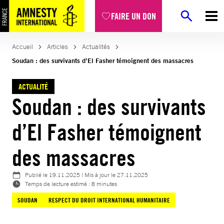
Aller
FAIRE UN DON
au
contenu
Accueil
Articles
Actualités
Soudan : des survivants d’El Fasher témoignent des massacres
ACTUALITÉ
Soudan : des survivants
d’El Fasher témoignent
des massacres
Publié le
19.11.2025
| Mis à jour le
27.11.2025
Temps de lecture estimé : 8 minutes
SOUDAN
RESPECT DU DROIT INTERNATIONAL HUMANITAIRE