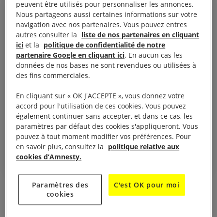
peuvent être utilisés pour personnaliser les annonces.
Nous partageons aussi certaines informations sur votre
navigation avec nos partenaires. Vous pouvez entres
autres consulter la
liste de nos partenaires en cliquant
Contrairement aux armes
ici
et la
politique de confidentialité de notre
conventionnelles, il n’existe pas
partenaire Google en cliquant ici
. En aucun cas les
données de nos bases ne sont revendues ou utilisées à
de règles mondiales
des fins commerciales.
juridiquement contraignantes
En cliquant sur « OK J'ACCEPTE », vous donnez votre
régissant la production et
accord pour l'utilisation de ces cookies. Vous pouvez
commerce de matériel de
également continuer sans accepter, et dans ce cas, les
maintien de l’ordre.
paramètres par défaut des cookies s'appliqueront. Vous
pouvez à tout moment modifier vos préférences. Pour
Aymeric Elluin
en savoir plus, consultez la
politique relative aux
cookies d’Amnesty.
Paramètres des
C'est OK pour moi
Lors de sa visite du salon, il nous rapporte avoir
cookies
aussi identifié des armes de maintien de l’ordre