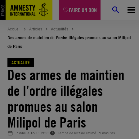
Aller
FAIRE UN DON
au
contenu
Accueil
Articles
Actualités
Des armes de maintien de l’ordre illégales promues au salon Milipol
de Paris
ACTUALITÉ
Des armes de maintien
de l’ordre illégales
promues au salon
Milipol de Paris
Publié le
16.11.2023
Temps de lecture estimé : 5 minutes