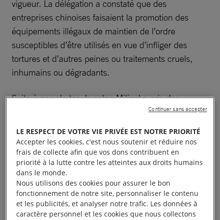
vigueur. La délégation a constaté que des
entreprises chinoises faisaient la promotion des
équipements illégaux de maintien de l’ordre
susceptibles d’être utilisés en vue d’infliger des
tortures et d’autres peines ou traitements cruels,
inhumains ou dégradants.
Suite à nos alertes, le salon Milipol a pris des
Continuer sans accepter
mesures correctives. Les mesures prises sont un
exemple de bonne pratique que devraient suivre
LE RESPECT DE VOTRE VIE PRIVÉE EST NOTRE PRIORITÉ
d’autres salons.
Accepter les cookies, c'est nous soutenir et réduire nos
frais de collecte afin que vos dons contribuent en
priorité à la lutte contre les atteintes aux droits humains
Aymeric Elluin, notre expert sur les questions liées
dans le monde.
aux armes, faisait partie de la délégation présente
Nous utilisons des cookies pour assurer le bon
au salon Milipol.
fonctionnement de notre site, personnaliser le contenu
et les publicités, et analyser notre trafic. Les données à
caractère personnel et les cookies que nous collectons