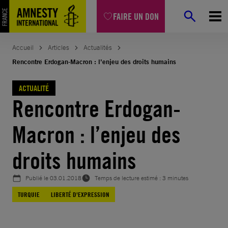
Aller
FAIRE UN DON
au
contenu
Accueil
Articles
Actualités
Rencontre Erdogan-Macron : l’enjeu des droits humains
ACTUALITÉ
Rencontre Erdogan-
Macron : l’enjeu des
droits humains
Publié le
03.01.2018
Temps de lecture estimé : 3 minutes
TURQUIE
LIBERTÉ D'EXPRESSION