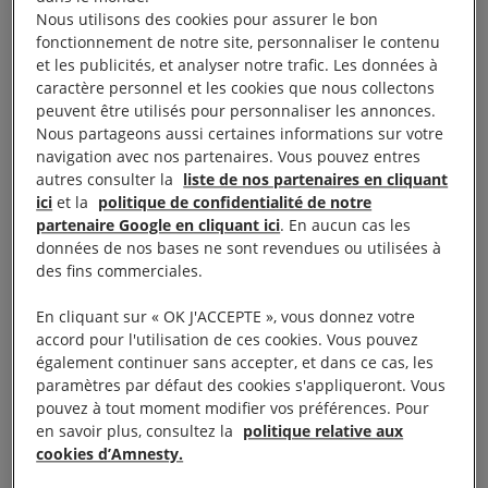
Turquie
, en juillet 2016, une répression d’une
Nous utilisons des cookies pour assurer le bon
fonctionnement de notre site, personnaliser le contenu
ampleur sans précédent s’abat sur les journalistes et
et les publicités, et analyser notre trafic. Les données à
professionnels des médias, les fonctionnaires mais
caractère personnel et les cookies que nous collectons
aussi les défenseurs des droits humains.
peuvent être utilisés pour personnaliser les annonces.
Nous partageons aussi certaines informations sur votre
navigation avec nos partenaires. Vous pouvez entres
Aujourd’hui, l’État de droit n’est plus respecté en
autres consulter la
liste de nos partenaires en cliquant
Turquie.
En moins de deux ans, plus d’un tiers des
ici
et la
politique de confidentialité de notre
partenaire Google en cliquant ici
. En aucun cas les
juges et procureurs d’un pays a été limogé ou
données de nos bases ne sont revendues ou utilisées à
poursuivi pour de prétendus liens avec le terrorisme.
des fins commerciales.
Lutter contre le terrorisme est certes un but
En cliquant sur « OK J'ACCEPTE », vous donnez votre
accord pour l'utilisation de ces cookies. Vous pouvez
légitime mais ne doit pas devenir un prétexte
pour
également continuer sans accepter, et dans ce cas, les
faire taire toute voix dissidente et bafouer les droits
paramètres par défaut des cookies s'appliqueront. Vous
pouvez à tout moment modifier vos préférences. Pour
humains.
en savoir plus, consultez la
politique relative aux
cookies d’Amnesty.
Le président de la section turque d’Amnesty