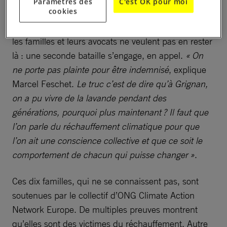
Paramètres des
C'est OK pour moi
cookies
celui-ci a jugé l’affaire irrecevable, le 8 mai, estimant
que
« les requérants n’ont pas qualité à agir »
. Mais
les familles et leurs avocats ne veulent pas en rester
là : une seconde bataille s’engage, en appel.
« On
ne porte pas plainte pour être indemnisé
, explique
Marcel Feschet.
Le truc c’est de dire qu’à Grignan,
on a pu vivre de la lavande pendant des
générations, pourquoi plus maintenant ? Il faut que
l’on parle du réchauffement climatique pour que
l’on ait une conscience collective et que ce soit le
comportement de chacun qui puisse changer »
.
Ces dix familles, qui ne se connaissent pas, sont
soutenues par le collectif d’ONG Climate Action
Network Europe. De multiples preuves montrent
qu’elles sont des victimes du réchauffement. Autre