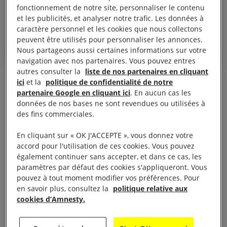
émissions d’au moins 55 % à
fonctionnement de notre site, personnaliser le contenu
l’horizon 2030 par rapport au
et les publicités, et analyser notre trafic. Les données à
niveau de 1990.
caractère personnel et les cookies que nous collectons
peuvent être utilisés pour personnaliser les annonces.
Nous partageons aussi certaines informations sur votre
navigation avec nos partenaires. Vous pouvez entres
autres consulter la
liste de nos partenaires en cliquant
ici
et la
politique de confidentialité de notre
Les familles ayant porté plainte
partenaire Google en cliquant ici
. En aucun cas les
données de nos bases ne sont revendues ou utilisées à
Dans le cas contraire, leurs droits fondamentaux,
des fins commerciales.
tels que le droit à la vie, à la sûreté, le droit de
En cliquant sur « OK J'ACCEPTE », vous donnez votre
travailler ou de jouir de sa propriété, sont mis à mal,
accord pour l'utilisation de ces cookies. Vous pouvez
bien qu’affirmés dans la Charte des droits
également continuer sans accepter, et dans ce cas, les
paramètres par défaut des cookies s'appliqueront. Vous
fondamentaux de l’Union européenne. Connue sous
pouvez à tout moment modifier vos préférences. Pour
le nom de
« People’s Climate Case »
, cette action
en savoir plus, consultez la
politique relative aux
judiciaire est une première.
cookies d’Amnesty.
Portée devant le Tribunal de l’Union européenne,