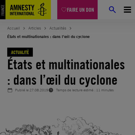
Aller
FAIRE UN DON
au
contenu
Accueil
Articles
Actualités
États et multinationales : dans l’œil du cyclone
ACTUALITÉ
États et multinationales
: dans l’œil du cyclone
Publié le
27.08.2019
Temps de lecture estimé : 11 minutes