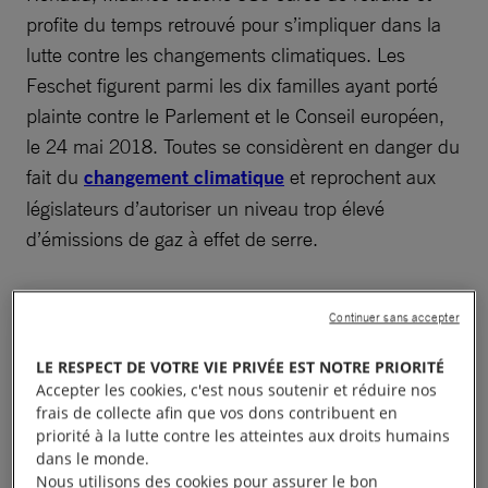
profite du temps retrouvé pour s’impliquer dans la
lutte contre les changements climatiques. Les
Feschet figurent parmi les dix familles ayant porté
plainte contre le Parlement et le Conseil européen,
le 24 mai 2018. Toutes se considèrent en danger du
fait du
changement climatique
et reprochent aux
législateurs d’autoriser un niveau trop élevé
d’émissions de gaz à effet de serre.
Continuer sans accepter
LE RESPECT DE VOTRE VIE PRIVÉE EST NOTRE PRIORITÉ
Accepter les cookies, c'est nous soutenir et réduire nos
Pour maintenir le réchauffement
frais de collecte afin que vos dons contribuent en
climatique global sous les + 2° C,
priorité à la lutte contre les atteintes aux droits humains
l’Europe doit réduire ses
dans le monde.
Nous utilisons des cookies pour assurer le bon