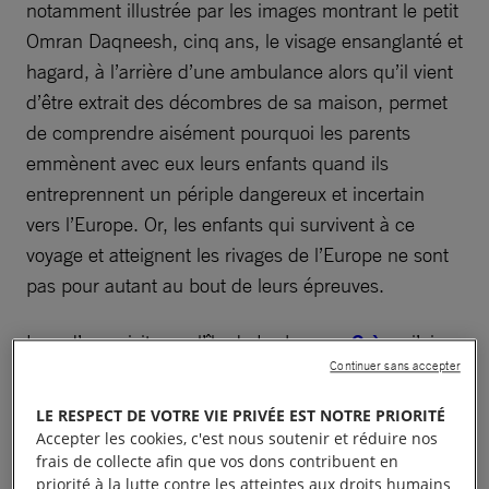
notamment illustrée par les images montrant le petit
Omran Daqneesh, cinq ans, le visage ensanglanté et
hagard, à l’arrière d’une ambulance alors qu’il vient
d’être extrait des décombres de sa maison, permet
de comprendre aisément pourquoi les parents
emmènent avec eux leurs enfants quand ils
entreprennent un périple dangereux et incertain
vers l’Europe. Or, les enfants qui survivent à ce
voyage et atteignent les rivages de l’Europe ne sont
pas pour autant au bout de leurs épreuves.
Lors d’une visite sur l’île de Lesbos, en
Grèce
, j’ai vu
Continuer sans accepter
de mes yeux ce qui les attend.
LE RESPECT DE VOTRE VIE PRIVÉE EST NOTRE PRIORITÉ
Accepter les cookies, c'est nous soutenir et réduire nos
frais de collecte afin que vos dons contribuent en
priorité à la lutte contre les atteintes aux droits humains