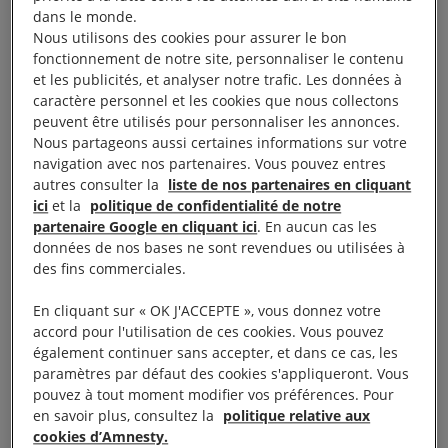
LES CICATRICES DE LA
dans le monde.
GUERRE
Nous utilisons des cookies pour assurer le bon
fonctionnement de notre site, personnaliser le contenu
et les publicités, et analyser notre trafic. Les données à
caractère personnel et les cookies que nous collectons
Dans un centre de détention à Lesbos, j’ai fait la
peuvent être utilisés pour personnaliser les annonces.
connaissance d’Ahmed, un bébé d’un an, malade
Nous partageons aussi certaines informations sur votre
quasiment depuis le début de sa vie en raison de ce
navigation avec nos partenaires. Vous pouvez entres
autres consulter la
liste de nos partenaires en cliquant
que sa mère a décrit comme étant une attaque
ici
et la
politique de confidentialité de notre
chimique. Elle m’a raconté qu’une bombe a détruit
partenaire Google en cliquant ici
. En aucun cas les
sa maison peu après la naissance d’Ahmed, qui a
données de nos bases ne sont revendues ou utilisées à
des fins commerciales.
reçu un éclat d’obus dans le cou. Peu après, il a été
atteint d’une forme aiguë d’asthme et a développé
En cliquant sur « OK J'ACCEPTE », vous donnez votre
d’autres symptômes correspondant à l’inhalation de
accord pour l'utilisation de ces cookies. Vous pouvez
également continuer sans accepter, et dans ce cas, les
chlore gazeux. Quand j’ai vu ce bébé, un an environ
paramètres par défaut des cookies s'appliqueront. Vous
après le bombardement, son petit corps présentait
pouvez à tout moment modifier vos préférences. Pour
des cicatrices et il avait du mal à respirer
en savoir plus, consultez la
politique relative aux
cookies d’Amnesty.