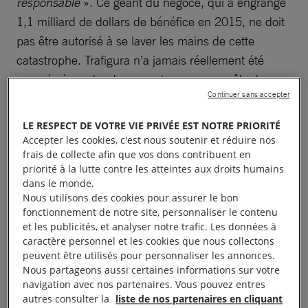
responsable
». Ce géant du négoce, qui a engrangé
1,1 milliard de dollars de bénéfice en 2015, ne doit
pas être autorisé à se laver les mains de cette
catastrophe. Trafigura n’a jamais réellement été
amenée à rendre des comptes pour son rôle dans
Continuer sans accepter
ce déversement. Si des déchets toxiques étaient
déversés dans le centre de Londres, le responsable
LE RESPECT DE VOTRE VIE PRIVÉE EST NOTRE PRIORITÉ
aurait très justement à payer le prix fort. Mais dans
Accepter les cookies, c'est nous soutenir et réduire nos
frais de collecte afin que vos dons contribuent en
cette affaire, les dirigeants de Trafigura dans un
priorité à la lutte contre les atteintes aux droits humains
bureau à Londres ont autorisé le déversement de
dans le monde.
déchets toxiques, sans que soient prises les
Nous utilisons des cookies pour assurer le bon
fonctionnement de notre site, personnaliser le contenu
précautions nécessaires, dans la plus grande
et les publicités, et analyser notre trafic. Les données à
capitale de l’Afrique de l’Ouest.
caractère personnel et les cookies que nous collectons
peuvent être utilisés pour personnaliser les annonces.
Nous partageons aussi certaines informations sur votre
navigation avec nos partenaires. Vous pouvez entres
autres consulter la
liste de nos partenaires en cliquant