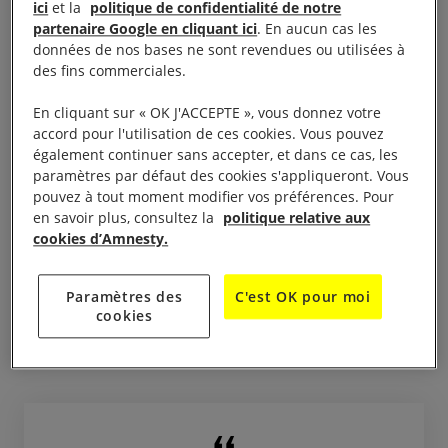
L’opacité de Trafigura
ici
et la
politique de confidentialité de notre
entretient les craintes à
partenaire Google en cliquant ici
. En aucun cas les
données de nos bases ne sont revendues ou utilisées à
Abidjan
des fins commerciales.
En cliquant sur « OK J'ACCEPTE », vous donnez votre
accord pour l'utilisation de ces cookies. Vous pouvez
En 2012, dans un rapport que nous avions publié
également continuer sans accepter, et dans ce cas, les
avec Greenpeace
, nous montrions que le refus de
paramètres par défaut des cookies s'appliqueront. Vous
pouvez à tout moment modifier vos préférences. Pour
Trafigura de révéler le contenu des déchets toxiques
en savoir plus, consultez la
politique relative aux
entravé la décontamination des sites et empêché les
cookies d’Amnesty.
victimes de recevoir des soins médicaux adéquats.
Quand nous avions écrit à Trafigura en juin dernier
Paramètres des
C'est OK pour moi
pour lui demander de dévoiler enfin la composition
cookies
des déchets, l’entreprise nous a répondu :