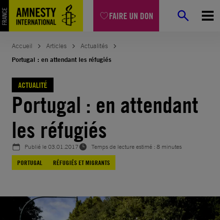
Aller
FAIRE UN DON
au
contenu
Accueil
Articles
Actualités
Portugal : en attendant les réfugiés
ACTUALITÉ
Portugal : en attendant
les réfugiés
Publié le
03.01.2017
Temps de lecture estimé : 8 minutes
PORTUGAL
RÉFUGIÉS ET MIGRANTS