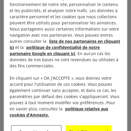
débarqué dans la capitale portugaise. La faute,
fonctionnement de notre site, personnaliser le contenu
expliquent en chœur Joao Afonso et Edouardo
et les publicités, et analyser notre trafic. Les données à
caractère personnel et les cookies que nous collectons
Cabrita, le ministre adjoint en charge des réfugiés et
peuvent être utilisés pour personnaliser les annonces.
migrants, aux lourdeurs administratives italiennes et
Nous partageons aussi certaines informations sur votre
surtout grecques. Auxquelles s’ajoute, reproche la
navigation avec nos partenaires. Vous pouvez entres
autres consulter la
liste de nos partenaires en cliquant
députée européenne Ana Gomes, la bureaucratie
ici
et la
politique de confidentialité de notre
portugaise :
partenaire Google en cliquant ici
. En aucun cas les
données de nos bases ne sont revendues ou utilisées à
des fins commerciales.
En cliquant sur « OK J'ACCEPTE », vous donnez votre
accord pour l'utilisation de ces cookies. Vous pouvez
également continuer sans accepter, et dans ce cas, les
cela fait plus de six mois que
paramètres par défaut des cookies s'appliqueront. Vous
j’essaie de faire venir un groupe
pouvez à tout moment modifier vos préférences. Pour
en savoir plus, consultez la
politique relative aux
de 470 Yézidis coincé à Idomeni
cookies d’Amnesty.
en Grèce. J’ai convaincu leurs
dirigeants d’accepter le Portugal