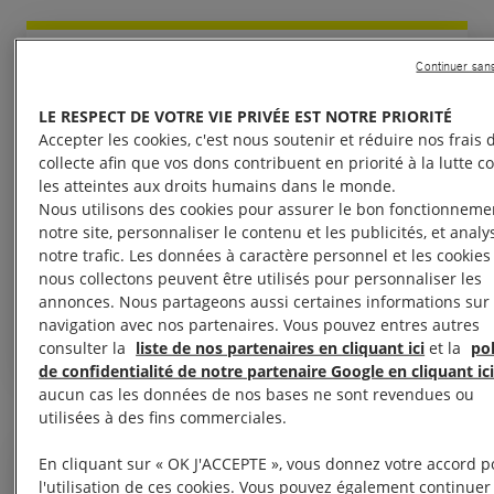
Continuer san
Pourquoi lutter ? Pour l'espoir.
LE RESPECT DE VOTRE VIE PRIVÉE EST NOTRE PRIORITÉ
Accepter les cookies, c'est nous soutenir et réduire nos frais 
Parce que chaque vie compte.
collecte afin que vos dons contribuent en priorité à la lutte c
Parce que chaque vie de
les atteintes aux droits humains dans le monde.
Nous utilisons des cookies pour assurer le bon fonctionneme
personne autochtone qui se bat
notre site, personnaliser le contenu et les publicités, et analy
pour la protection de
notre trafic. Les données à caractère personnel et les cookie
l'environnement compte.
nous collectons peuvent être utilisés pour personnaliser les
annonces. Nous partageons aussi certaines informations sur 
Alicia Arquetoux, Militante écologiste
navigation avec nos partenaires. Vous pouvez entres autres
consulter la
liste de nos partenaires en cliquant ici
et la
pol
de confidentialité de notre partenaire Google en cliquant ic
aucun cas les données de nos bases ne sont revendues ou
utilisées à des fins commerciales.
En cliquant sur « OK J'ACCEPTE », vous donnez votre accord p
l'utilisation de ces cookies. Vous pouvez également continuer