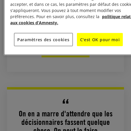
accepter, et dans ce cas, les paramètres par défaut des cooki
Ça fait 30 ans que nous luttons.
s'appliqueront. Vous pouvez à tout moment modifier vos
préférences. Pour en savoir plus, consultez la
politique relat
Nous continuerons parce que
aux cookies d’Amnesty.
nous sommes convaincus que les
géants du pétrole finiront par
Paramètres des cookies
C'est OK pour moi
payer.
Pablo Fajardo, Avocat équatorien
On en a marre d'attendre que les
décisionnaires fassent quelque
chose. On peut le faire