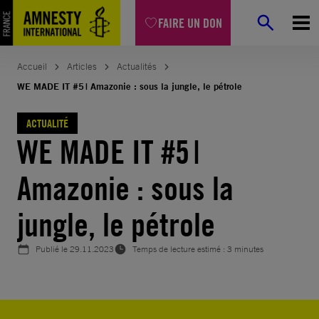
Aller
FAIRE UN DON
au
contenu
Accueil
Articles
Actualités
WE MADE IT #5 | Amazonie : sous la jungle, le pétrole
ACTUALITÉ
WE MADE IT #5 |
Amazonie : sous la
jungle, le pétrole
Publié le
29.11.2023
Temps de lecture estimé : 3 minutes