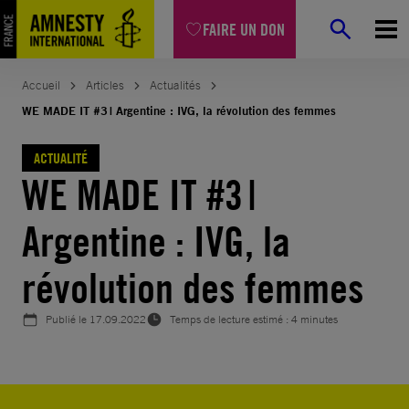
Aller
FAIRE UN DON
au
contenu
Accueil
Articles
Actualités
WE MADE IT #3 | Argentine : IVG, la révolution des femmes
ACTUALITÉ
WE MADE IT #3 |
Argentine : IVG, la
révolution des femmes
Publié le
17.09.2022
Temps de lecture estimé : 4 minutes