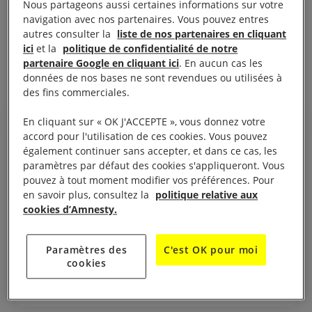
Entre espoirs, désillusions, soulagements et
Nous partageons aussi certaines informations sur votre
navigation avec nos partenaires. Vous pouvez entres
solidarité, retour sur des années de lutte pour que
autres consulter la
liste de nos partenaires en cliquant
les personnes pouvant être enceintes puissent
ici
et la
politique de confidentialité de notre
disposer librement de leur corps.
partenaire Google en cliquant ici
. En aucun cas les
données de nos bases ne sont revendues ou utilisées à
des fins commerciales.
En cliquant sur « OK J'ACCEPTE », vous donnez votre
accord pour l'utilisation de ces cookies. Vous pouvez
également continuer sans accepter, et dans ce cas, les
On pense que l'Argentine peut
paramètres par défaut des cookies s'appliqueront. Vous
pouvez à tout moment modifier vos préférences. Pour
être aujourd'hui un phare de
en savoir plus, consultez la
politique relative aux
cette lumière verte qui éclaire ou
cookies d’Amnesty.
va éclairer tout le continent.
Paola Garcia Rey, Directrice adjointe d'Amnesty International
Paramètres des
C'est OK pour moi
Argentine
cookies