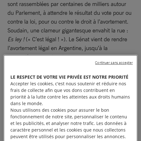
sont rassemblées par centaines de milliers autour
du Parlement, à attendre le résultat du vote pour ou
contre la loi, pour ou contre le droit à l’avortement.
Soudain, une clameur gigantesque envahit la rue :
Es ley !
(« C’est légal ! »). Le Sénat vient de rendre
l’avortement légal en Argentine, jusqu’à la
quatorzième semaine de grossesse.
Continuer sans accepter
C’est le combat des Argentines que retrace WE
LE RESPECT DE VOTRE VIE PRIVÉE EST NOTRE PRIORITÉ
MADE IT. Trois épisodes qui vous embarquent dans
Accepter les cookies, c'est nous soutenir et réduire nos
les rues de Buenos Aires, auprès des femmes qui se
frais de collecte afin que vos dons contribuent en
priorité à la lutte contre les atteintes aux droits humains
sont battues pour légaliser l’avortement dans le
dans le monde.
pays, au cœur du Sénat argentin, aux côtés de la
Nous utilisons des cookies pour assurer le bon
députée Silvia Lospennato, qui a porté haut et fort la
fonctionnement de notre site, personnaliser le contenu
et les publicités, et analyser notre trafic. Les données à
proposition de loi devant le Parlement.
caractère personnel et les cookies que nous collectons
peuvent être utilisés pour personnaliser les annonces.