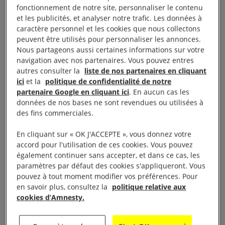
fonctionnement de notre site, personnaliser le contenu
et les publicités, et analyser notre trafic. Les données à
caractère personnel et les cookies que nous collectons
peuvent être utilisés pour personnaliser les annonces.
Nous partageons aussi certaines informations sur votre
navigation avec nos partenaires. Vous pouvez entres
autres consulter la
liste de nos partenaires en cliquant
ici
et la
politique de confidentialité de notre
partenaire Google en cliquant ici
. En aucun cas les
données de nos bases ne sont revendues ou utilisées à
des fins commerciales.
En cliquant sur « OK J'ACCEPTE », vous donnez votre
accord pour l'utilisation de ces cookies. Vous pouvez
également continuer sans accepter, et dans ce cas, les
paramètres par défaut des cookies s'appliqueront. Vous
Le 4 avril 2024, Amnesty International a écrit
pouvez à tout moment modifier vos préférences. Pour
aux autorités fédérales du Nigeria, aux
en savoir plus, consultez la
politique relative aux
autorités de certains États du pays et à des
cookies d’Amnesty.
bureaux des Nations unies pour leur