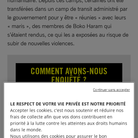
humanitaire. Depuis ces camps, certaines ont été
transférées dans un camp de transit administré par
le gouvernement pour y être « réunies » avec leurs
« maris », des membres de Boko Haram qui
s’étaient rendus, ce qui les a exposées au risque de
subir de nouvelles violences.
COMMENT AVONS-NOUS
ENQUÊTÉ ?
Continuer sans accepter
Le rapport se fonde sur 126 entretiens, dont
LE RESPECT DE VOTRE VIE PRIVÉE EST NOTRE PRIORITÉ
82 avec des rescapées, qui ont eu lieu en
Accepter les cookies, c'est nous soutenir et réduire nos
personne, dans le nord-est du Nigeria, et à
frais de collecte afin que vos dons contribuent en
distance, entre 2019 et 2024.
priorité à la lutte contre les atteintes aux droits humains
dans le monde.
Nous utilisons des cookies pour assurer le bon