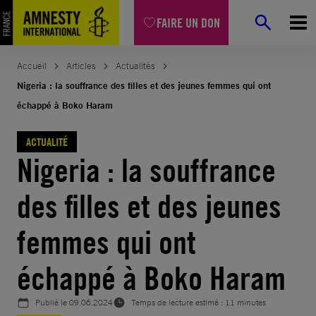
Aller
FAIRE UN DON
au
contenu
Accueil
Articles
Actualités
Nigeria : la souffrance des filles et des jeunes femmes qui ont
échappé à Boko Haram
ACTUALITÉ
Nigeria : la souffrance
des filles et des jeunes
femmes qui ont
échappé à Boko Haram
Publié le
09.06.2024
Temps de lecture estimé : 11 minutes