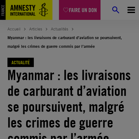
Aller
FAIRE UN DON
au
contenu
Accueil
Articles
Actualités
Myanmar : les livraisons de carburant d’aviation se poursuivent,
malgré les crimes de guerre commis par l’armée
ACTUALITÉ
Myanmar : les livraisons
de carburant d’aviation
se poursuivent, malgré
les crimes de guerre
commis par l’armée