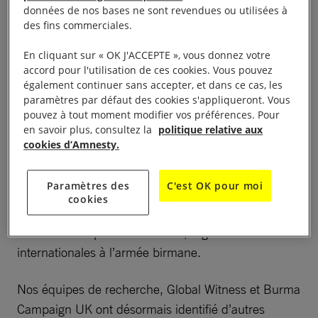
données de nos bases ne sont revendues ou utilisées à
des fins commerciales.
Cargaison mortelle : des
En cliquant sur « OK J'ACCEPTE », vous donnez votre
entreprises
accord pour l'utilisation de ces cookies. Vous pouvez
également continuer sans accepter, et dans ce cas, les
approvisionnent l’armée
paramètres par défaut des cookies s'appliqueront. Vous
pouvez à tout moment modifier vos préférences. Pour
du Myanmar
en savoir plus, consultez la
politique relative aux
cookies d’Amnesty.
Le 3 novembre 2022, nous avons publié
Deadly
Paramètres des
C'est OK pour moi
Cargo
,
un rapport sur la chaîne
cookies
d’approvisionnement en carburant d’aviation qui
relie des entreprises nationales, régionales et
internationales à l’armée birmane.
Nos équipes de recherche, Global Witness et Burma
Campaign UK ont désormais identifié d’autres