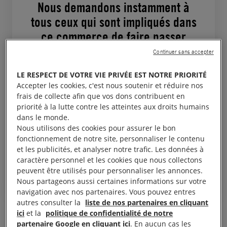
Nous demandons instamment à
tous ceux qui sont impliqués dans
ce commerce de faire passer
l’humain avant les profits et de
Continuer sans accepter
cesser de fournir le carburant
LE RESPECT DE VOTRE VIE PRIVÉE EST NOTRE PRIORITÉ
qui favorise de telles atrocités. Il
Accepter les cookies, c'est nous soutenir et réduire nos
faut que d’autres États instaurent
frais de collecte afin que vos dons contribuent en
priorité à la lutte contre les atteintes aux droits humains
ou renforcent les contrôles pour
dans le monde.
empêcher ces
Nous utilisons des cookies pour assurer le bon
approvisionnements.
fonctionnement de notre site, personnaliser le contenu
et les publicités, et analyser notre trafic. Les données à
Hanna Hindstrom, conseillère chez Global Witness, qui a aidé à
caractère personnel et les cookies que nous collectons
mener les recherches
peuvent être utilisés pour personnaliser les annonces.
Nous partageons aussi certaines informations sur votre
navigation avec nos partenaires. Vous pouvez entres
autres consulter la
liste de nos partenaires en cliquant
ici
et la
politique de confidentialité de notre
partenaire Google en cliquant ici
. En aucun cas les