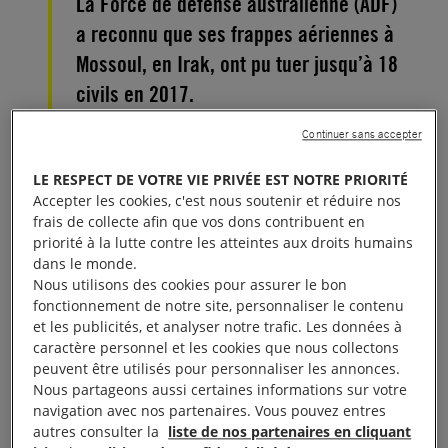
La Force de défense australienne (ADF)
a reconnu que ses frappes aériennes à
Mossoul, en Irak, ont pu tuer jusqu’à 18
civils en 2017.
Continuer sans accepter
La Force de défense australienne a reconnu
récemment que ses frappes aériennes ont tué des
LE RESPECT DE VOTRE VIE PRIVÉE EST NOTRE PRIORITÉ
Accepter les cookies, c'est nous soutenir et réduire nos
civils durant
la bataille de Mossoul en 2017
: c’est
frais de collecte afin que vos dons contribuent en
un pas dans la bonne direction.
priorité à la lutte contre les atteintes aux droits humains
dans le monde.
Nous utilisons des cookies pour assurer le bon
fonctionnement de notre site, personnaliser le contenu
et les publicités, et analyser notre trafic. Les données à
Un premier pas
caractère personnel et les cookies que nous collectons
peuvent être utilisés pour personnaliser les annonces.
Nous partageons aussi certaines informations sur votre
Le 31 janvier 2019, Mel Hupfeld, maréchal de l’air
navigation avec nos partenaires. Vous pouvez entres
de la Force de défense australienne, a reconnu que
autres consulter la
liste de nos partenaires en cliquant