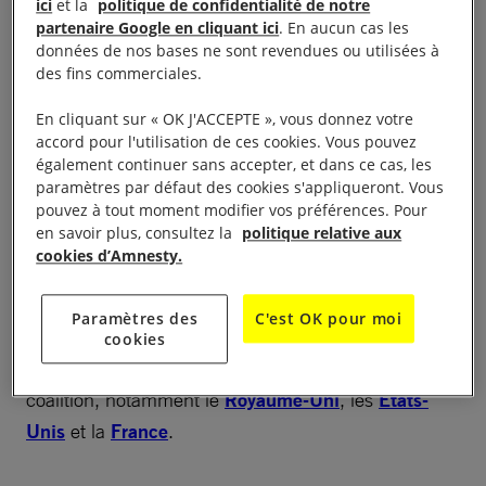
ici
et la
politique de confidentialité de notre
l’attaque menée le 13 juin 2017 contre une cible
partenaire Google en cliquant ici
. En aucun cas les
située dans l’ouest de Mossoul par deux avions de
données de nos bases ne sont revendues ou utilisées à
chasse australiens Super Hornet F-18 a fait jusqu’à
des fins commerciales.
18 morts parmi les civils. Déjà, le 28 mars 2018, la
En cliquant sur « OK J'ACCEPTE », vous donnez votre
Force de défense australienne avait admis avoir tué
accord pour l'utilisation de ces cookies. Vous pouvez
deux adultes et blessé deux enfants lors d’un raid
également continuer sans accepter, et dans ce cas, les
paramètres par défaut des cookies s'appliqueront. Vous
sur Mossoul que les investigations menées sur le
pouvez à tout moment modifier vos préférences. Pour
terrain par Amnesty International avaient mis en
en savoir plus, consultez la
politique relative aux
lumière.
cookies d’Amnesty.
Une fois encore, le gouvernement australien se
Paramètres des
C'est OK pour moi
montre plus disposé à assumer la responsabilité des
cookies
pertes en vies civiles que ses partenaires de la
coalition, notamment le
Royaume-Uni
, les
États-
Unis
et la
France
.