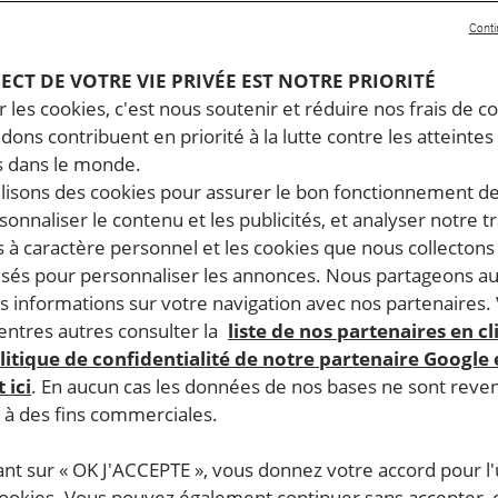
Conti
PECT DE VOTRE VIE PRIVÉE EST NOTRE PRIORITÉ
 les cookies, c'est nous soutenir et réduire nos frais de co
dons contribuent en priorité à la lutte contre les atteintes
 dans le monde.
ilisons des cookies pour assurer le bon fonctionnement d
rsonnaliser le contenu et les publicités, et analyser notre tr
 à caractère personnel et les cookies que nous collecton
lisés pour personnaliser les annonces. Nous partageons au
s informations sur votre navigation avec nos partenaires.
ntres autres consulter la
liste de nos partenaires en cl
litique de confidentialité de notre partenaire Google
 ici
. En aucun cas les données de nos bases ne sont rev
s à des fins commerciales.
ant sur « OK J'ACCEPTE », vous donnez votre accord pour l'u
cookies. Vous pouvez également continuer sans accepter, 