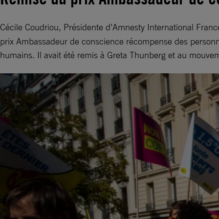
Cécile Coudriou, Présidente d’Amnesty International Franc
prix Ambassadeur de conscience récompense des personnes 
humains. Il avait été remis à Greta Thunberg et au mouv