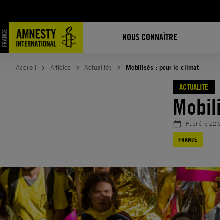
Aller
au
contenu
NOUS CONNAÎTRE
Accueil
Articles
Actualités
Mobilisés : pour le climat
ACTUALITÉ
Mobili
Publié le
22.
FRANCE