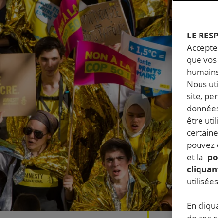
LE RES
Accepter
que vos 
humains
Nous ut
site, pe
données
être uti
certaine
pouvez e
et la
po
cliquant
utilisée
En cliqu
de ces 