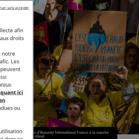
nuer sans accepter
llecte afin
 aux droits
e notre
afic. Les
s peuvent
ssi
 Vous
iquant ici
 en
endues ou
tilisation
Militants d'Amnesty International France à la marche
pour le climat
et dans ce