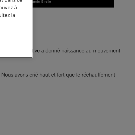
© Benjamin Girette
et
pouvez à
ltez la
et
bre. Cette initiative a donné naissance au mouvement
 Nous avons crié haut et fort que le réchauffement