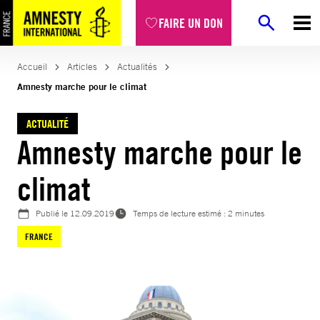
Aller
FAIRE UN DON
au
contenu
Accueil
Articles
Actualités
Amnesty marche pour le climat
ACTUALITÉ
Amnesty marche pour le
climat
Publié le
12.09.2019
Temps de lecture estimé : 2 minutes
FRANCE