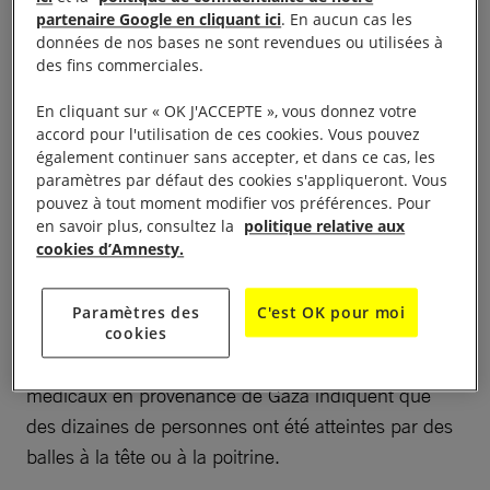
doivent maîtriser l’armée afin de prévenir d’autres
partenaire Google en cliquant ici
. En aucun cas les
pertes en vies humaines et blessures graves.
données de nos bases ne sont revendues ou utilisées à
des fins commerciales.
En avril, nous avons demandé à la communauté
En cliquant sur « OK J'ACCEPTE », vous donnez votre
internationale de cesser de livrer des armes et des
accord pour l'utilisation de ces cookies. Vous pouvez
équipements militaires à
Israël
. Le bilan des
également continuer sans accepter, et dans ce cas, les
paramètres par défaut des cookies s'appliqueront. Vous
victimes qui ne cesse de s’alourdir met en lumière la
pouvez à tout moment modifier vos préférences. Pour
nécessité d’instaurer sans attendre un
embargo sur
en savoir plus, consultez la
politique relative aux
les armes
.
cookies d’Amnesty.
Si certains manifestants ont pu se livrer à des actes
Paramètres des
C'est OK pour moi
violents, cela ne peut en aucun cas justifier
cookies
l’utilisation de balles réelles. Les premiers rapports
médicaux en provenance de Gaza indiquent que
des dizaines de personnes ont été atteintes par des
balles à la tête ou à la poitrine.