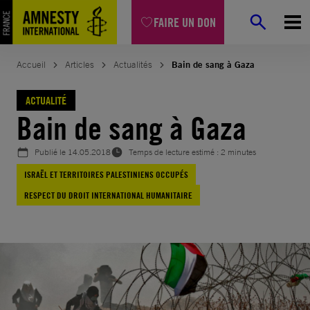
Aller
FAIRE UN DON
au
contenu
Accueil
Articles
Actualités
Bain de sang à Gaza
ACTUALITÉ
Bain de sang à Gaza
Publié le
14.05.2018
Temps de lecture estimé : 2 minutes
ISRAËL ET TERRITOIRES PALESTINIENS OCCUPÉS
RESPECT DU DROIT INTERNATIONAL HUMANITAIRE