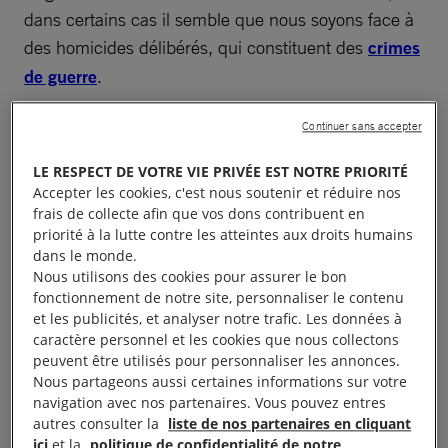
dans certains cas il semble que nous soyons face à
des homicides délibérés, qui constituent des
crimes
de guerre
.
Continuer sans accepter
À lire aussi :
Les homicides illégaux de l’armée
israélienne
LE RESPECT DE VOTRE VIE PRIVÉE EST NOTRE PRIORITÉ
Accepter les cookies, c'est nous soutenir et réduire nos
frais de collecte afin que vos dons contribuent en
priorité à la lutte contre les atteintes aux droits humains
Un embargo sur les armes
dans le monde.
Nous utilisons des cookies pour assurer le bon
s’impose
fonctionnement de notre site, personnaliser le contenu
et les publicités, et analyser notre trafic. Les données à
caractère personnel et les cookies que nous collectons
peuvent être utilisés pour personnaliser les annonces.
Les images de Gaza aujourd’hui sont très
Nous partageons aussi certaines informations sur votre
inquiétantes et, tandis que la violence continue
navigation avec nos partenaires. Vous pouvez entres
d’échapper à tout contrôle, les autorités israéliennes
autres consulter la
liste de nos partenaires en cliquant
ici
et la
politique de confidentialité de notre